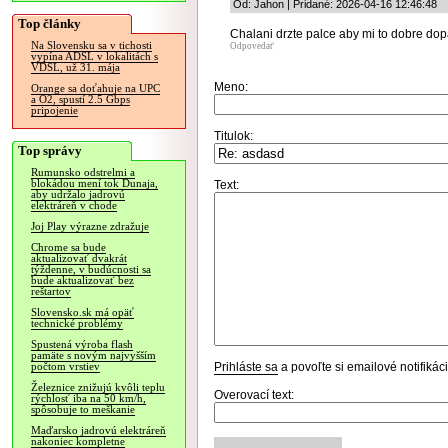
Od: Jahon | Pridané: 2026-04-16 12:46:48
Top články
Chalani drzte palce aby mi to dobre dopa
Na Slovensku sa v tichosti
Odpovedať
vypína ADSL v lokalitách s
VDSL, už 31. mája
Meno:
Orange sa doťahuje na UPC
a O2, spustí 2.5 Gbps
pripojenie
Titulok:
Top správy
Rumunsko odstrelmi a
blokádou mení tok Dunaja,
Text:
aby udržalo jadrovú
elektráreň v chode
Joj Play výrazne zdražuje
Chrome sa bude
aktualizovať dvakrát
týždenne, v budúcnosti sa
bude aktualizovať bez
reštartov
Slovensko.sk má opäť
technické problémy
Spustená výroba flash
pamäte s novým najvyšším
Prihláste sa
a povoľte si emailové notifiká
počtom vrstiev
Železnice znižujú kvôli teplu
Overovací text:
rýchlosť iba na 50 km/h,
spôsobuje to meškanie
Maďarsko jadrovú elektráreň
nakoniec kompletne