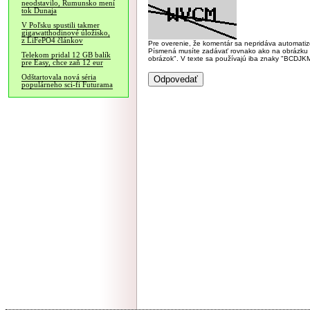
neodstavilo, Rumunsko mení
tok Dunaja
V Poľsku spustili takmer
gigawatthodinové úložisko,
z LiFePO4 článkov
Pre overenie, že komentár sa nepridáva automatizov
Písmená musíte zadávať rovnako ako na obrázku veľk
Telekom pridal 12 GB balík
obrázok". V texte sa používajú iba znaky "BC
pre Easy, chce zaň 12 eur
Odštartovala nová séria
populárneho sci-fi Futurama