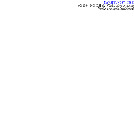
NÁVŠTEVNOSŤ
|
INZE
(C) 2004, 2005 DSL.sk | Všetky práva vyhradené
Všetky uvedené informácie sú b