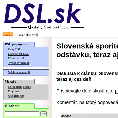
neprihlásený
Slovenská sporit
DSL pripojenie
Ceny DSL
odstávku, teraz a
Dostupnosť DSL
Fórum o DSL
Výsledky meraní
Satelitná mapa SR
Diskusia k článku:
Slovens
teraz aj cez deň
Merače
Speedmeter
Merania
Prispievajte do diskusií ako
p
Pingmeter
Googlemeter
Komentár, na ktorý odpovedá
Hľadanie
asdasd