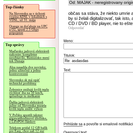
Od: MAJAK - neregistrovany origi
Top články
občas sa stáva, že niekto umrie 
Na Slovensku sa v tichosti
vypína ADSL v lokalitách s
by si želali digitalizovať, tak ist
VDSL, už 31. mája
CD / DVD / BD player, nie to ešt
Orange sa doťahuje na UPC
Odpovedať
a O2, spustí 2.5 Gbps
pripojenie
Meno:
Top správy
Maďarsko jadrovú elektráreň
nakoniec kompletne
Titulok:
neodstavilo, Rumunsko mení
tok Dunaja
Alza nasadila dve novinky,
Text:
jednu užitočnú a jednu
kontroverznú
Slovensko.sk má opäť
technické problémy
Železnice znižujú kvôli teplu
rýchlosť iba na 50 km/h,
spôsobuje to meškanie
Ďalšia jadrová elektráreň
južne od Slovenska musela
kvôli teplu znížiť výkon
V Poľsku spustili takmer
gigawatthodinové úložisko,
z LiFePO4 článkov
Prihláste sa
a povoľte si emailové notifiká
Telekom pridal 12 GB balík
pre Easy, chce zaň 12 eur
Overovací text: