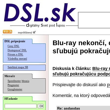
neprihlásený
Blu-ray nekončí,
DSL pripojenie
Ceny DSL
sľubujú pokraču
Dostupnosť DSL
Fórum o DSL
Výsledky meraní
Satelitná mapa SR
Diskusia k článku:
Blu-ray 
sľubujú pokračujúcu podp
Merače
Speedmeter
Merania
Prispievajte do diskusií ako
p
Pingmeter
Googlemeter
Komentár, na ktorý odpovedá
Hľadanie
Re: asdasdas