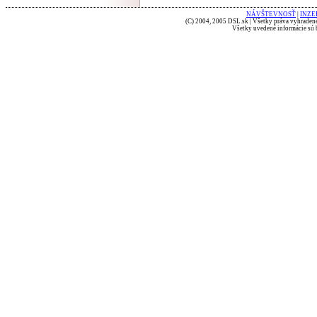
NÁVŠTEVNOSŤ
|
INZE
(C) 2004, 2005 DSL.sk | Všetky práva vyhradené
Všetky uvedené informácie sú b