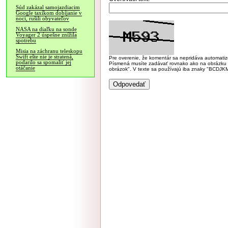
Súd zakázal samojazdiacim
Google taxíkom dobíjanie v
noci, rušili obyvateľov
NASA na diaľku na sonde
Voyager 2 úspešne znížila
spotrebu
Misia na záchranu teleskopu
Swift ešte nie je stratená,
Pre overenie, že komentár sa nepridáva automatizov
podarilo sa spomaliť jej
Písmená musíte zadávať rovnako ako na obrázku veľk
otáčanie
obrázok". V texte sa používajú iba znaky "BC