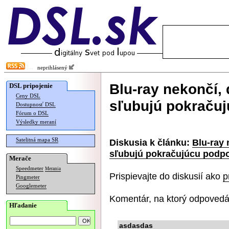
neprihlásený
Blu-ray nekončí,
DSL pripojenie
Ceny DSL
sľubujú pokraču
Dostupnosť DSL
Fórum o DSL
Výsledky meraní
Satelitná mapa SR
Diskusia k článku:
Blu-ray 
sľubujú pokračujúcu podp
Merače
Speedmeter
Merania
Prispievajte do diskusií ako
p
Pingmeter
Googlemeter
Komentár, na ktorý odpovedá
Hľadanie
asdasdas