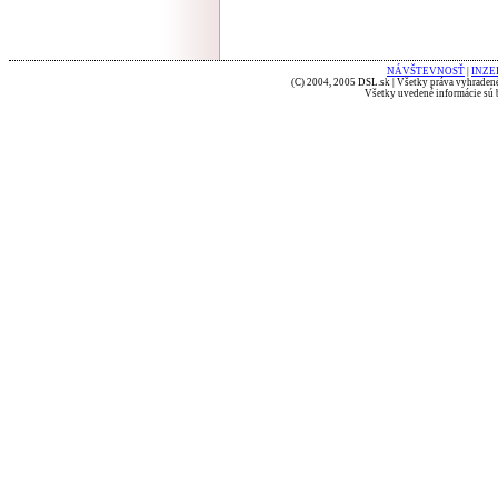
NÁVŠTEVNOSŤ
|
INZE
(C) 2004, 2005 DSL.sk | Všetky práva vyhradené
Všetky uvedené informácie sú b