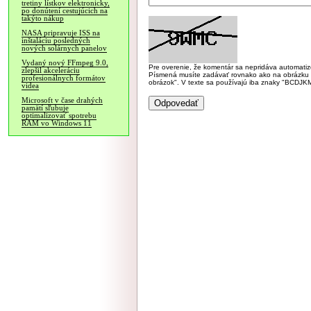
tretiny lístkov elektronicky,
po donútení cestujúcich na
takýto nákup
NASA pripravuje ISS na
inštaláciu posledných
nových solárnych panelov
Vydaný nový FFmpeg 9.0,
Pre overenie, že komentár sa nepridáva automatizov
zlepšil akceleráciu
Písmená musíte zadávať rovnako ako na obrázku veľk
profesionálnych formátov
obrázok". V texte sa používajú iba znaky "BC
videa
Microsoft v čase drahých
pamätí sľubuje
optimalizovať spotrebu
RAM vo Windows 11