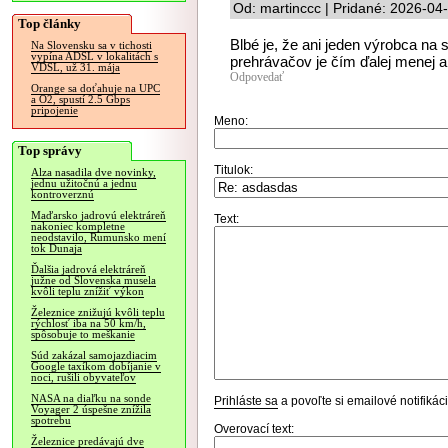
Od: martinccc | Pridané: 2026-04
Top články
Blbé je, že ani jeden výrobca n
Na Slovensku sa v tichosti
vypína ADSL v lokalitách s
prehrávačov je čím ďalej menej a s
VDSL, už 31. mája
Odpovedať
Orange sa doťahuje na UPC
a O2, spustí 2.5 Gbps
pripojenie
Meno:
Top správy
Titulok:
Alza nasadila dve novinky,
jednu užitočnú a jednu
kontroverznú
Maďarsko jadrovú elektráreň
Text:
nakoniec kompletne
neodstavilo, Rumunsko mení
tok Dunaja
Ďalšia jadrová elektráreň
južne od Slovenska musela
kvôli teplu znížiť výkon
Železnice znižujú kvôli teplu
rýchlosť iba na 50 km/h,
spôsobuje to meškanie
Súd zakázal samojazdiacim
Google taxíkom dobíjanie v
noci, rušili obyvateľov
NASA na diaľku na sonde
Prihláste sa
a povoľte si emailové notifiká
Voyager 2 úspešne znížila
spotrebu
Overovací text:
Železnice predávajú dve