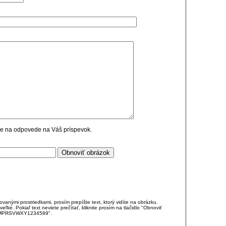
cie na odpovede na Váš príspevok.
anými prostriedkami, prosím prepíšte text, ktorý vidíte na obrázku.
é. Pokiaľ text neviete prečítať, kliknite prosím na tlačidlo "Obnoviť
DJKMPRSVWXY1234589".