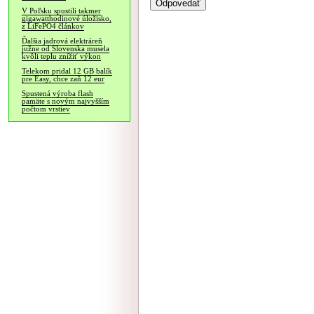
V Poľsku spustili takmer
gigawatthodinové úložisko,
z LiFePO4 článkov
Ďalšia jadrová elektráreň
južne od Slovenska musela
kvôli teplu znížiť výkon
Telekom pridal 12 GB balík
pre Easy, chce zaň 12 eur
Spustená výroba flash
pamäte s novým najvyšším
počtom vrstiev