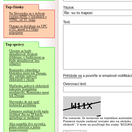
Top články
Titulok:
Na Slovensku sa v tichosti
vypína ADSL v lokalitách s
VDSL, už 31. mája
Text:
Orange sa doťahuje na UPC
a O2, spustí 2.5 Gbps
pripojenie
Top správy
Chrome sa bude
aktualizovať dvakrát
týždenne, v budúcnosti sa
bude aktualizovať bez
reštartov
Rumunsko odstrelmi a
blokádou mení tok Dunaja,
Prihláste sa
a povoľte si emailové notifiká
aby udržalo jadrovú
elektráreň v chode
Overovací text:
Maďarsko jadrovú elektráreň
nakoniec kompletne
neodstavilo, Rumunsko mení
tok Dunaja
Slovensko.sk má opäť
technické problémy
Železnice znižujú kvôli teplu
rýchlosť iba na 50 km/h,
spôsobuje to meškanie
Pre overenie, že komentár sa nepridáva automatizov
Písmená musíte zadávať rovnako ako na obrázku veľk
Alza nasadila dve novinky,
obrázok". V texte sa používajú iba znaky "BC
jednu užitočnú a jednu
kontroverznú