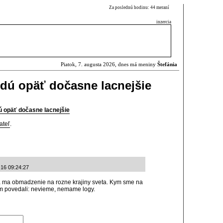
Za poslednú hodinu: 44 meraní
inzercia
Piatok, 7. augusta 2026, dnes má meniny
Štefánia
dú opäť dočasne lacnejšie
 opäť dočasne lacnejšie
ateľ
.
-16 09:24:27
 ma obmadzenie na rozne krajiny sveta. Kym sme na
nam povedali: nevieme, nemame logy.