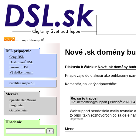
neprihlásený
Nové .sk domény bu
DSL pripojenie
Ceny DSL
Dostupnosť DSL
Diskusia k článku:
Nové .sk domény budú
Fórum o DSL
Výsledky meraní
Prispievajte do diskusií ako
prihlásený užív
Satelitná mapa SR
Komentár, na ktorý odpovedáte:
Merače
Re: su to traposi
Speedmeter
Merania
Od: nemamelogysupport | Pridané: 2026-04
Pingmeter
Googlemeter
Websupport neodosiela maily rovnako a
to prisli tak v rozhovoroch co sa deje 
Odpovedať
Hľadanie
Meno: