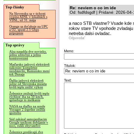
Top články
Re: neviem o co im ide
Od: fsdfdsgdf | Pridané: 2026-04
Na Slovensku sa v tichosti
vypína ADSL v lokalitách s
VDSL, už 31. mája
a naco STB vlastne? Vsade kde s
Orange sa doťahuje na UPC
rokov stare TV vpohode zvladaju
a O2, spustí 2.5 Gbps
netreba dalsi ovladac.
pripojenie
Odpovedať
Top správy
Meno:
Alza nasadila dve novinky,
jednu užitočnú a jednu
kontroverznú
Maďarsko jadrovú elektráreň
Titulok:
nakoniec kompletne
neodstavilo, Rumunsko mení
tok Dunaja
Text:
Ďalšia jadrová elektráreň
južne od Slovenska musela
kvôli teplu znížiť výkon
Železnice znižujú kvôli teplu
rýchlosť iba na 50 km/h,
spôsobuje to meškanie
NASA na diaľku na sonde
Voyager 2 úspešne znížila
spotrebu
Súd zakázal samojazdiacim
Google taxíkom dobíjanie v
noci, rušili obyvateľov
Železnice predávajú dve