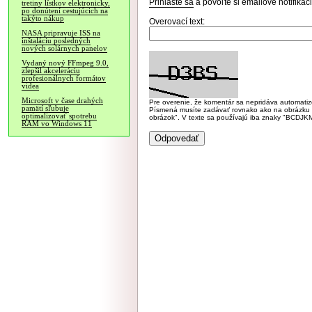
Prihláste sa
a povoľte si emailové notifiká
tretiny lístkov elektronicky,
po donútení cestujúcich na
takýto nákup
Overovací text:
NASA pripravuje ISS na
inštaláciu posledných
nových solárnych panelov
Vydaný nový FFmpeg 9.0,
zlepšil akceleráciu
profesionálnych formátov
videa
Microsoft v čase drahých
Pre overenie, že komentár sa nepridáva automatizov
pamätí sľubuje
Písmená musíte zadávať rovnako ako na obrázku veľk
optimalizovať spotrebu
obrázok". V texte sa používajú iba znaky "BC
RAM vo Windows 11