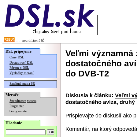
neprihlásený
Veľmi významná 
DSL pripojenie
Ceny DSL
dostatočného aví
Dostupnosť DSL
Fórum o DSL
do DVB-T2
Výsledky meraní
Satelitná mapa SR
Diskusia k článku:
Veľmi v
Merače
dostatočného avíza, druhý 
Speedmeter
Merania
Pingmeter
Googlemeter
Prispievajte do diskusií ako
p
Hľadanie
Komentár, na ktorý odpovedá