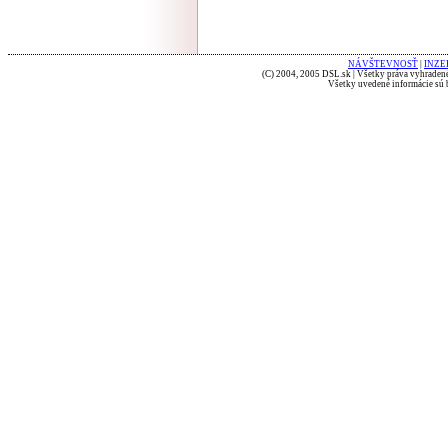
NÁVŠTEVNOSŤ
|
INZE
(C) 2004, 2005 DSL.sk | Všetky práva vyhradené
Všetky uvedené informácie sú b