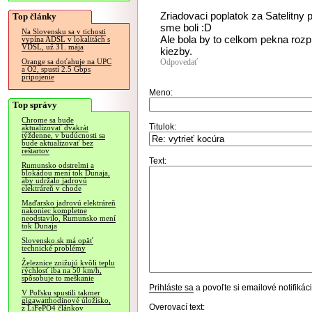
Zriadovaci poplatok za Satelitny
Top články
sme boli :D
Na Slovensku sa v tichosti
Ale bola by to celkom pekna rozp
vypína ADSL v lokalitách s
VDSL, už 31. mája
kiezby.
Odpovedať
Orange sa doťahuje na UPC
a O2, spustí 2.5 Gbps
pripojenie
Meno:
Top správy
Chrome sa bude
Titulok:
aktualizovať dvakrát
týždenne, v budúcnosti sa
bude aktualizovať bez
reštartov
Text:
Rumunsko odstrelmi a
blokádou mení tok Dunaja,
aby udržalo jadrovú
elektráreň v chode
Maďarsko jadrovú elektráreň
nakoniec kompletne
neodstavilo, Rumunsko mení
tok Dunaja
Slovensko.sk má opäť
technické problémy
Železnice znižujú kvôli teplu
rýchlosť iba na 50 km/h,
spôsobuje to meškanie
Prihláste sa
a povoľte si emailové notifiká
V Poľsku spustili takmer
gigawatthodinové úložisko,
Overovací text:
z LiFePO4 článkov