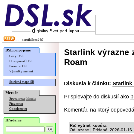
neprihlásený
Starlink výrazne
DSL pripojenie
Ceny DSL
Roam
Dostupnosť DSL
Fórum o DSL
Výsledky meraní
Satelitná mapa SR
Diskusia k článku:
Starlink
Merače
Prispievajte do diskusií ako
p
Speedmeter
Merania
Pingmeter
Komentár, na ktorý odpovedá
Googlemeter
Hľadanie
Re: vytrieť kocúra
Od: azase | Pridané: 2026-01-16 