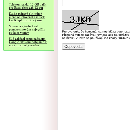
Telekom pridal 12 GB balík
pre Easy, chce zaň 12 eur
Ďalšia jadrová elektráreň
južne od Slovenska musela
kvôli teplu znížiť výkon
Spustená výroba flash
pamäte s novým najvyšším
Pre overenie, že komentár sa nepridáva automatizov
počtom vrstiev
Písmená musíte zadávať rovnako ako na obrázku veľk
obrázok". V texte sa používajú iba znaky "BC
Súd zakázal samojazdiacim
Google taxíkom dobíjanie v
noci, rušili obyvateľov