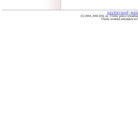
NÁVŠTEVNOSŤ
|
INZE
(C) 2004, 2005 DSL.sk | Všetky práva vyhradené
Všetky uvedené informácie sú b