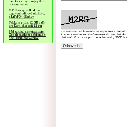
pamäte s novým najvyšším
počtom vrstiev
V Poľsku spustili takmer
gigawatthodinové úložisko,
z LiFePO4 článkov
Telekom pridal 12 GB balík
pre Easy, chce zaň 12 eur
Pre overenie, že komentár sa nepridáva automatizov
Súd zakázal samojazdiacim
Písmená musíte zadávať rovnako ako na obrázku veľk
Google taxíkom dobíjanie v
obrázok". V texte sa používajú iba znaky "BC
noci, rušili obyvateľov