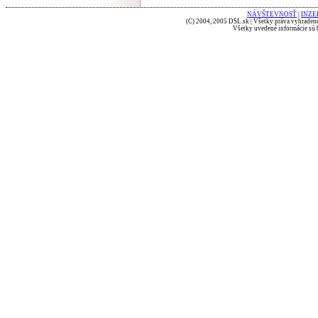
NÁVŠTEVNOSŤ
|
INZE
(C) 2004, 2005 DSL.sk | Všetky práva vyhradené
Všetky uvedené informácie sú b