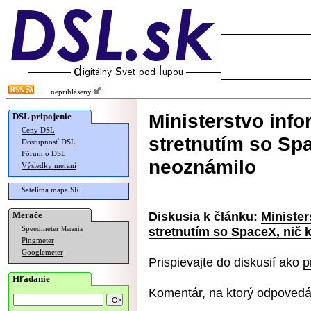
neprihlásený
Ministerstvo info
DSL pripojenie
Ceny DSL
stretnutím so Sp
Dostupnosť DSL
Fórum o DSL
neoznámilo
Výsledky meraní
Satelitná mapa SR
Diskusia k článku:
Minister
Merače
stretnutím so SpaceX, nič
Speedmeter
Merania
Pingmeter
Googlemeter
Prispievajte do diskusií ako
p
Hľadanie
Komentár, na ktorý odpovedá