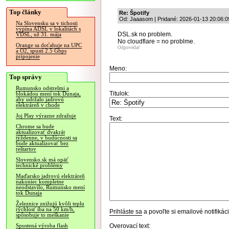
Top články
Re: Špotify
Od: Jaaasom | Pridané: 2026-01-13 20:06:0
Na Slovensku sa v tichosti
vypína ADSL v lokalitách s
DSL.sk no problem.
VDSL, už 31. mája
No cloudflare = no problme.
Orange sa doťahuje na UPC
Odpovedať
a O2, spustí 2.5 Gbps
pripojenie
Meno:
Top správy
Rumunsko odstrelmi a
Titulok:
blokádou mení tok Dunaja,
aby udržalo jadrovú
elektráreň v chode
Joj Play výrazne zdražuje
Text:
Chrome sa bude
aktualizovať dvakrát
týždenne, v budúcnosti sa
bude aktualizovať bez
reštartov
Slovensko.sk má opäť
technické problémy
Maďarsko jadrovú elektráreň
nakoniec kompletne
neodstavilo, Rumunsko mení
tok Dunaja
Železnice znižujú kvôli teplu
rýchlosť iba na 50 km/h,
Prihláste sa
a povoľte si emailové notifiká
spôsobuje to meškanie
Overovací text:
Spustená výroba flash