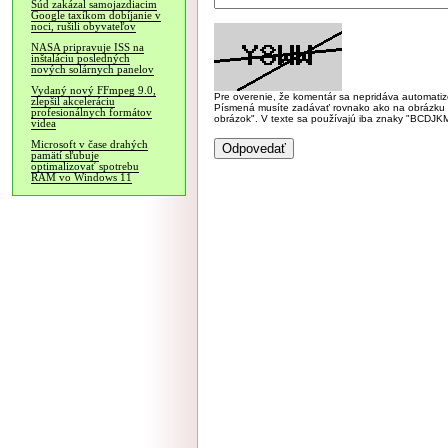
Súd zakázal samojazdiacim
Google taxíkom dobíjanie v
noci, rušili obyvateľov
NASA pripravuje ISS na
inštaláciu posledných
nových solárnych panelov
Vydaný nový FFmpeg 9.0,
Pre overenie, že komentár sa nepridáva automatizov
zlepšil akceleráciu
Písmená musíte zadávať rovnako ako na obrázku veľk
profesionálnych formátov
obrázok". V texte sa používajú iba znaky "BC
videa
Microsoft v čase drahých
pamätí sľubuje
optimalizovať spotrebu
RAM vo Windows 11