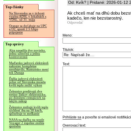
Od: Kvík? | Pridané: 2026-01-12 
Top články
Ak chceš mať na dlhú dobu bezstar
Na Slovensku sa v tichosti
vypína ADSL v lokalitách s
kadečo, len nie bezstarostný.
VDSL, už 31. mája
Odpovedať
Orange sa doťahuje na UPC
a O2, spustí 2.5 Gbps
pripojenie
Meno:
Top správy
Titulok:
Alza nasadila dve novinky,
jednu užitočnú a jednu
kontroverznú
Maďarsko jadrovú elektráreň
Text:
nakoniec kompletne
neodstavilo, Rumunsko mení
tok Dunaja
Ďalšia jadrová elektráreň
južne od Slovenska musela
kvôli teplu znížiť výkon
Železnice predávajú dve
tretiny lístkov elektronicky,
po donútení cestujúcich na
takýto nákup
Železnice znižujú kvôli teplu
rýchlosť iba na 50 km/h,
spôsobuje to meškanie
Prihláste sa
a povoľte si emailové notifiká
NASA na diaľku na sonde
Voyager 2 úspešne znížila
Overovací text:
spotrebu