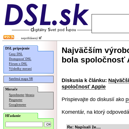
neprihlásený
Najväčším výrob
DSL pripojenie
Ceny DSL
bola spoločnosť 
Dostupnosť DSL
Fórum o DSL
Výsledky meraní
Satelitná mapa SR
Diskusia k článku:
Najväčš
spoločnosť Apple
Merače
Speedmeter
Merania
Prispievajte do diskusií ako
p
Pingmeter
Googlemeter
Komentár, na ktorý odpovedá
Hľadanie
Re: Napísali že....