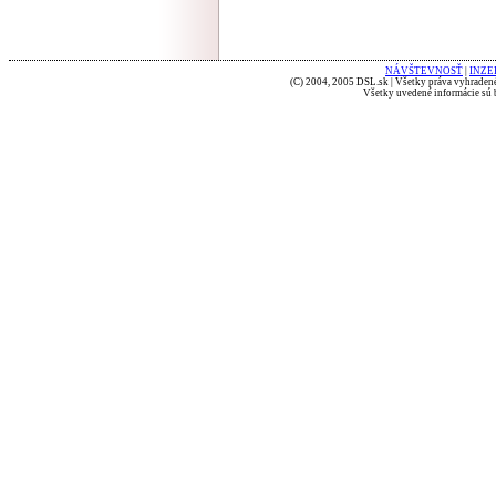
NÁVŠTEVNOSŤ
|
INZE
(C) 2004, 2005 DSL.sk | Všetky práva vyhradené
Všetky uvedené informácie sú b