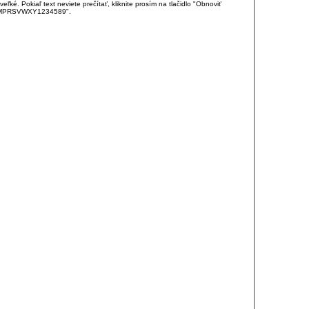
é. Pokiaľ text neviete prečítať, kliknite prosím na tlačidlo "Obnoviť
DJKMPRSVWXY1234589".