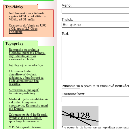
Meno:
Top články
Na Slovensku sa v tichosti
vypína ADSL v lokalitách s
Titulok:
VDSL, už 31. mája
Orange sa doťahuje na UPC
a O2, spustí 2.5 Gbps
pripojenie
Text:
Top správy
Rumunsko odstrelmi a
blokádou mení tok Dunaja,
aby udržalo jadrovú
elektráreň v chode
Joj Play výrazne zdražuje
Chrome sa bude
aktualizovať dvakrát
týždenne, v budúcnosti sa
bude aktualizovať bez
reštartov
Prihláste sa
a povoľte si emailové notifiká
Slovensko.sk má opäť
technické problémy
Overovací text:
Maďarsko jadrovú elektráreň
nakoniec kompletne
neodstavilo, Rumunsko mení
tok Dunaja
Železnice znižujú kvôli teplu
rýchlosť iba na 50 km/h,
spôsobuje to meškanie
V Poľsku spustili takmer
Pre overenie, že komentár sa nepridáva automatizov