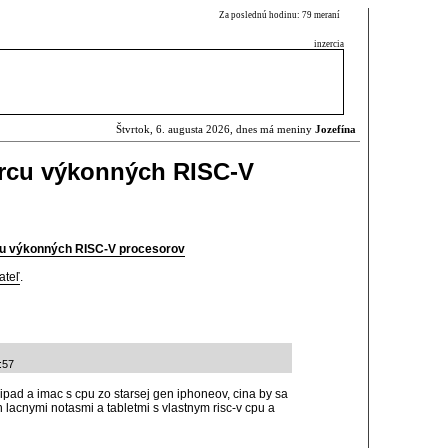
Za poslednú hodinu: 79 meraní
inzercia
Štvrtok, 6. augusta 2026, dnes má meniny
Jozefína
rcu výkonných RISC-V
cu výkonných RISC-V procesorov
ateľ
.
:57
pad a imac s cpu zo starsej gen iphoneov, cina by sa
h lacnymi notasmi a tabletmi s vlastnym risc-v cpu a