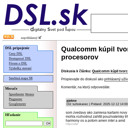
neprihlásený
Qualcomm kúpil tvo
DSL pripojenie
Ceny DSL
procesorov
Dostupnosť DSL
Fórum o DSL
Výsledky meraní
Diskusia k článku:
Qualcomm kúpil tvor
Satelitná mapa SR
Prispievajte do diskusií ako
prihlásený užív
Komentár, na ktorý odpovedáte:
Merače
Speedmeter
Merania
Pingmeter
pjekne
Googlemeter
Od: turbokanec | Pridané: 2025-12-12 14:00
som zvedavy ako zamiesa kartami novy i
Hľadanie
mohla rozhodnut zahltit pouzivatelsky tr
harmony os a potom amen intel a amd
Odpovedať