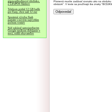
gigawatthodinové úložisko,
Písmená musíte zadávať rovnako ako na obrázku veľk
z LiFePO4 článkov
obrázok". V texte sa používajú iba znaky "BC
Telekom pridal 12 GB balík
pre Easy, chce zaň 12 eur
Spustená výroba flash
pamäte s novým najvyšším
počtom vrstiev
Súd zakázal samojazdiacim
Google taxíkom dobíjanie v
noci, rušili obyvateľov