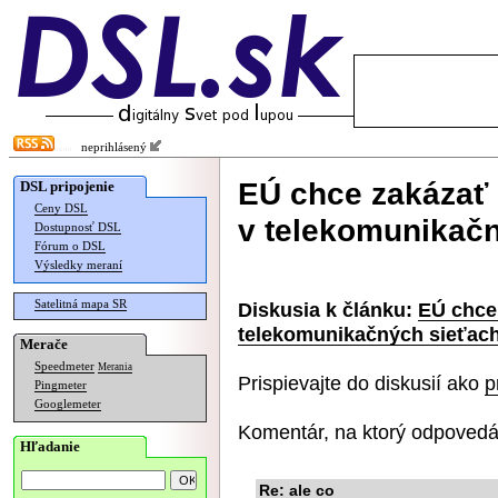
neprihlásený
EÚ chce zakázať
DSL pripojenie
Ceny DSL
v telekomunikač
Dostupnosť DSL
Fórum o DSL
Výsledky meraní
Satelitná mapa SR
Diskusia k článku:
EÚ chce
telekomunikačných sieťac
Merače
Speedmeter
Merania
Prispievajte do diskusií ako
p
Pingmeter
Googlemeter
Komentár, na ktorý odpovedá
Hľadanie
Re: ale co