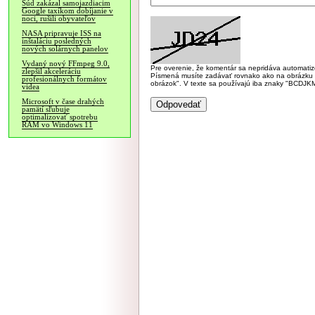
Súd zakázal samojazdiacim
Google taxíkom dobíjanie v
noci, rušili obyvateľov
NASA pripravuje ISS na
inštaláciu posledných
nových solárnych panelov
Vydaný nový FFmpeg 9.0,
Pre overenie, že komentár sa nepridáva automatizov
zlepšil akceleráciu
Písmená musíte zadávať rovnako ako na obrázku veľk
profesionálnych formátov
obrázok". V texte sa používajú iba znaky "BC
videa
Microsoft v čase drahých
pamätí sľubuje
optimalizovať spotrebu
RAM vo Windows 11