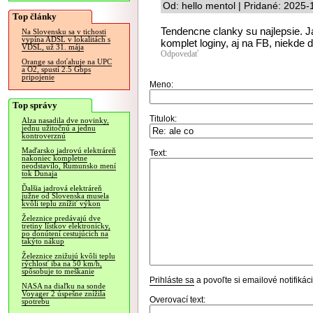
Od: hello mentol | Pridané: 2025-
Top články
Tendencne clanky su najlepsie. Ja
Na Slovensku sa v tichosti
vypína ADSL v lokalitách s
komplet loginy, aj na FB, niekde d
VDSL, už 31. mája
Odpovedať
Orange sa doťahuje na UPC
a O2, spustí 2.5 Gbps
pripojenie
Meno:
Top správy
Titulok:
Alza nasadila dve novinky,
jednu užitočnú a jednu
kontroverznú
Maďarsko jadrovú elektráreň
Text:
nakoniec kompletne
neodstavilo, Rumunsko mení
tok Dunaja
Ďalšia jadrová elektráreň
južne od Slovenska musela
kvôli teplu znížiť výkon
Železnice predávajú dve
tretiny lístkov elektronicky,
po donútení cestujúcich na
takýto nákup
Železnice znižujú kvôli teplu
rýchlosť iba na 50 km/h,
spôsobuje to meškanie
Prihláste sa
a povoľte si emailové notifiká
NASA na diaľku na sonde
Voyager 2 úspešne znížila
Overovací text:
spotrebu