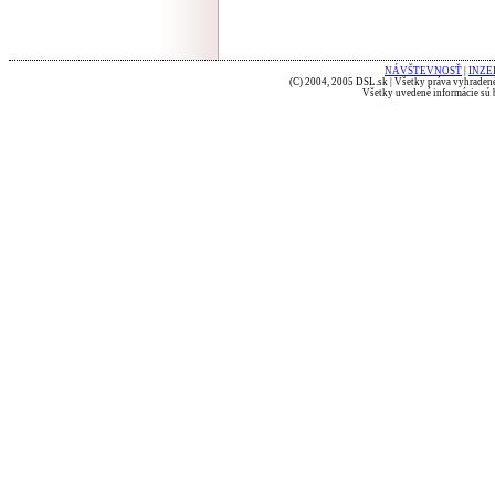
NÁVŠTEVNOSŤ
|
INZE
(C) 2004, 2005 DSL.sk | Všetky práva vyhradené
Všetky uvedené informácie sú b