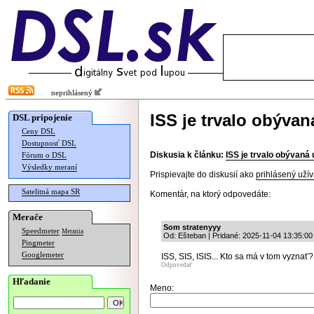
neprihlásený
ISS je trvalo obývan
DSL pripojenie
Ceny DSL
Dostupnosť DSL
Diskusia k článku:
ISS je trvalo obývaná 
Fórum o DSL
Výsledky meraní
Prispievajte do diskusií ako
prihlásený užív
Satelitná mapa SR
Komentár, na ktorý odpovedáte:
Merače
Som stratenyyy
Speedmeter
Merania
Od: Ešteban | Pridané: 2025-11-04 13:35:00
Pingmeter
Googlemeter
ISS, SIS, ISIS... Kto sa má v tom vyznať?
Odpovedať
Hľadanie
Meno: