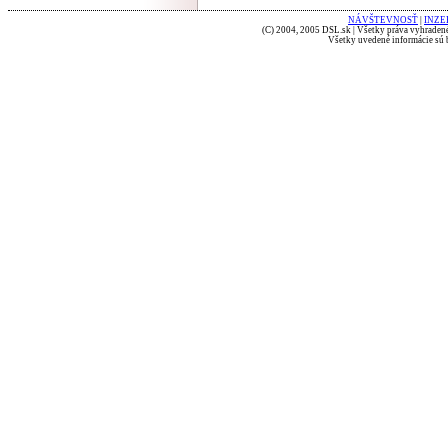
NÁVŠTEVNOSŤ
|
INZE
(C) 2004, 2005 DSL.sk | Všetky práva vyhradené
Všetky uvedené informácie sú b