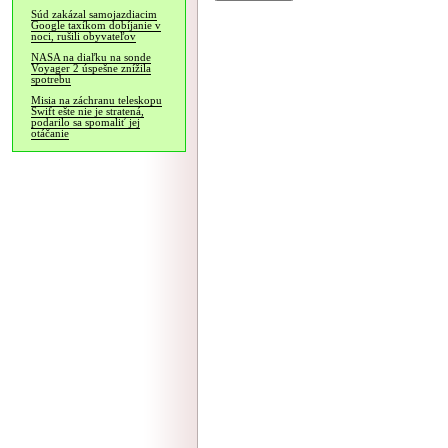
Súd zakázal samojazdiacim
Google taxíkom dobíjanie v
noci, rušili obyvateľov
NASA na diaľku na sonde
Voyager 2 úspešne znížila
spotrebu
Misia na záchranu teleskopu
Swift ešte nie je stratená,
podarilo sa spomaliť jej
otáčanie