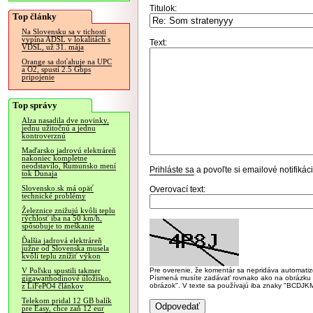
Titulok:
Top články
Na Slovensku sa v tichosti
vypína ADSL v lokalitách s
Text:
VDSL, už 31. mája
Orange sa doťahuje na UPC
a O2, spustí 2.5 Gbps
pripojenie
Top správy
Alza nasadila dve novinky,
jednu užitočnú a jednu
kontroverznú
Maďarsko jadrovú elektráreň
nakoniec kompletne
neodstavilo, Rumunsko mení
Prihláste sa
a povoľte si emailové notifiká
tok Dunaja
Slovensko.sk má opäť
Overovací text:
technické problémy
Železnice znižujú kvôli teplu
rýchlosť iba na 50 km/h,
spôsobuje to meškanie
Ďalšia jadrová elektráreň
južne od Slovenska musela
kvôli teplu znížiť výkon
Pre overenie, že komentár sa nepridáva automatizov
V Poľsku spustili takmer
Písmená musíte zadávať rovnako ako na obrázku veľk
gigawatthodinové úložisko,
obrázok". V texte sa používajú iba znaky "BC
z LiFePO4 článkov
Telekom pridal 12 GB balík
pre Easy, chce zaň 12 eur