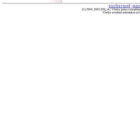
NÁVŠTEVNOSŤ
|
INZE
(C) 2004, 2005 DSL.sk | Všetky práva vyhradené
Všetky uvedené informácie sú b