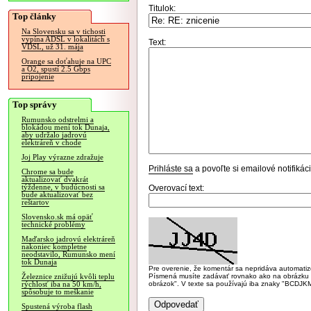
Titulok:
Top články
Na Slovensku sa v tichosti
vypína ADSL v lokalitách s
Text:
VDSL, už 31. mája
Orange sa doťahuje na UPC
a O2, spustí 2.5 Gbps
pripojenie
Top správy
Rumunsko odstrelmi a
blokádou mení tok Dunaja,
aby udržalo jadrovú
elektráreň v chode
Joj Play výrazne zdražuje
Prihláste sa
a povoľte si emailové notifiká
Chrome sa bude
aktualizovať dvakrát
týždenne, v budúcnosti sa
Overovací text:
bude aktualizovať bez
reštartov
Slovensko.sk má opäť
technické problémy
Maďarsko jadrovú elektráreň
nakoniec kompletne
neodstavilo, Rumunsko mení
tok Dunaja
Pre overenie, že komentár sa nepridáva automatizov
Písmená musíte zadávať rovnako ako na obrázku veľk
Železnice znižujú kvôli teplu
obrázok". V texte sa používajú iba znaky "BC
rýchlosť iba na 50 km/h,
spôsobuje to meškanie
Spustená výroba flash