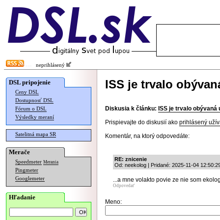
neprihlásený
ISS je trvalo obývan
DSL pripojenie
Ceny DSL
Dostupnosť DSL
Diskusia k článku:
ISS je trvalo obývaná 
Fórum o DSL
Výsledky meraní
Prispievajte do diskusií ako
prihlásený užív
Satelitná mapa SR
Komentár, na ktorý odpovedáte:
Merače
RE: znicenie
Speedmeter
Merania
Od: neekolog | Pridané: 2025-11-04 12:50:2
Pingmeter
Googlemeter
...a mne volakto povie ze nie som ekolo
Odpovedať
Hľadanie
Meno: