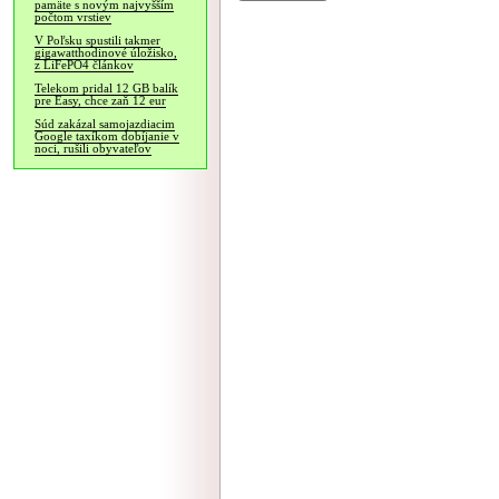
pamäte s novým najvyšším
počtom vrstiev
V Poľsku spustili takmer
gigawatthodinové úložisko,
z LiFePO4 článkov
Telekom pridal 12 GB balík
pre Easy, chce zaň 12 eur
Súd zakázal samojazdiacim
Google taxíkom dobíjanie v
noci, rušili obyvateľov