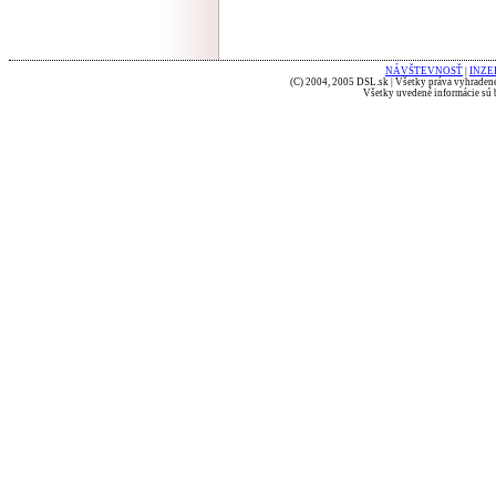
NÁVŠTEVNOSŤ
|
INZE
(C) 2004, 2005 DSL.sk | Všetky práva vyhradené
Všetky uvedené informácie sú b