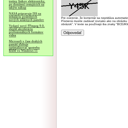
tretiny lístkov elektronicky,
po donútení cestujúcich na
takýto nákup
NASA pripravuje ISS na
inštaláciu posledných
Pre overenie, že komentár sa nepridáva automatizov
nových solárnych panelov
Písmená musíte zadávať rovnako ako na obrázku veľk
obrázok". V texte sa používajú iba znaky "BC
Vydaný nový FFmpeg 9.0,
zlepšil akceleráciu
profesionálnych formátov
videa
Microsoft v čase drahých
pamätí sľubuje
optimalizovať spotrebu
RAM vo Windows 11