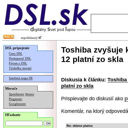
neprihlásený
Toshiba zvyšuje 
DSL pripojenie
Ceny DSL
12 platní zo skla
Dostupnosť DSL
Fórum o DSL
Výsledky meraní
Satelitná mapa SR
Diskusia k článku:
Toshiba
platní zo skla
Merače
Speedmeter
Merania
Prispievajte do diskusií ako
p
Pingmeter
Googlemeter
Komentár, na ktorý odpovedá
Hľadanie
Re: sklene platne