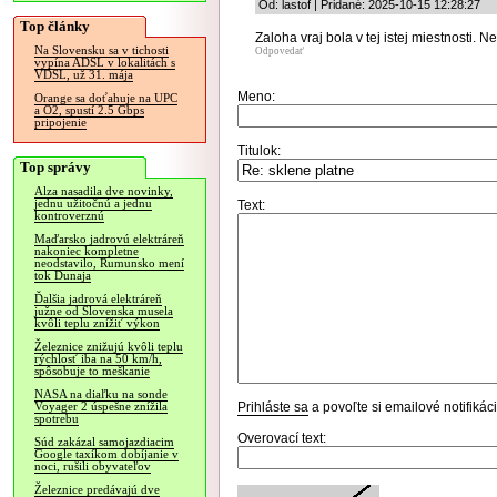
Od: lastof | Pridané: 2025-10-15 12:28:27
Top články
Zaloha vraj bola v tej istej miestnosti. Ne
Na Slovensku sa v tichosti
Odpovedať
vypína ADSL v lokalitách s
VDSL, už 31. mája
Meno:
Orange sa doťahuje na UPC
a O2, spustí 2.5 Gbps
pripojenie
Titulok:
Top správy
Alza nasadila dve novinky,
jednu užitočnú a jednu
Text:
kontroverznú
Maďarsko jadrovú elektráreň
nakoniec kompletne
neodstavilo, Rumunsko mení
tok Dunaja
Ďalšia jadrová elektráreň
južne od Slovenska musela
kvôli teplu znížiť výkon
Železnice znižujú kvôli teplu
rýchlosť iba na 50 km/h,
spôsobuje to meškanie
NASA na diaľku na sonde
Prihláste sa
a povoľte si emailové notifiká
Voyager 2 úspešne znížila
spotrebu
Overovací text:
Súd zakázal samojazdiacim
Google taxíkom dobíjanie v
noci, rušili obyvateľov
Železnice predávajú dve