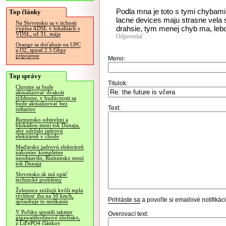
Podla mna je toto s tymi chybami 
Top články
lacne devices maju strasne vela 
Na Slovensku sa v tichosti
drahsie, tym menej chyb ma, lebo
vypína ADSL v lokalitách s
VDSL, už 31. mája
Odpovedať
Orange sa doťahuje na UPC
a O2, spustí 2.5 Gbps
pripojenie
Meno:
Top správy
Titulok:
Chrome sa bude
aktualizovať dvakrát
týždenne, v budúcnosti sa
bude aktualizovať bez
Text:
reštartov
Rumunsko odstrelmi a
blokádou mení tok Dunaja,
aby udržalo jadrovú
elektráreň v chode
Maďarsko jadrovú elektráreň
nakoniec kompletne
neodstavilo, Rumunsko mení
tok Dunaja
Slovensko.sk má opäť
technické problémy
Železnice znižujú kvôli teplu
rýchlosť iba na 50 km/h,
Prihláste sa
a povoľte si emailové notifiká
spôsobuje to meškanie
V Poľsku spustili takmer
Overovací text:
gigawatthodinové úložisko,
z LiFePO4 článkov