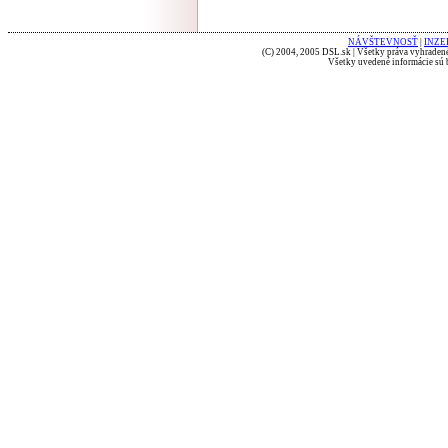
NÁVŠTEVNOSŤ
|
INZE
(C) 2004, 2005 DSL.sk | Všetky práva vyhradené
Všetky uvedené informácie sú b