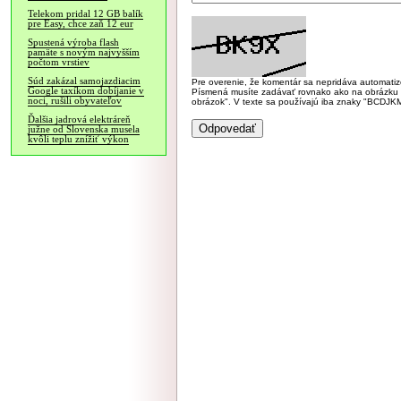
Telekom pridal 12 GB balík
pre Easy, chce zaň 12 eur
Spustená výroba flash
pamäte s novým najvyšším
počtom vrstiev
Súd zakázal samojazdiacim
Pre overenie, že komentár sa nepridáva automatizov
Google taxíkom dobíjanie v
Písmená musíte zadávať rovnako ako na obrázku veľk
noci, rušili obyvateľov
obrázok". V texte sa používajú iba znaky "BC
Ďalšia jadrová elektráreň
južne od Slovenska musela
kvôli teplu znížiť výkon