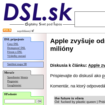
neprihlásený
Apple zvyšuje od
DSL pripojenie
Ceny DSL
milióny
Dostupnosť DSL
Fórum o DSL
Výsledky meraní
Satelitná mapa SR
Diskusia k článku:
Apple zv
Merače
Prispievajte do diskusií ako
p
Speedmeter
Merania
Pingmeter
Komentár, na ktorý odpovedá
Googlemeter
Hľadanie
the future is včera
Od: fucked by plastic queen | Pr