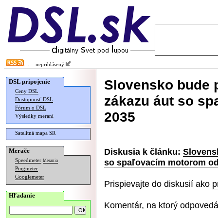
neprihlásený
Slovensko bude 
DSL pripojenie
Ceny DSL
zákazu áut so s
Dostupnosť DSL
Fórum o DSL
2035
Výsledky meraní
Satelitná mapa SR
Diskusia k článku:
Slovens
Merače
so spaľovacím motorom od
Speedmeter
Merania
Pingmeter
Googlemeter
Prispievajte do diskusií ako
p
Hľadanie
Komentár, na ktorý odpovedá