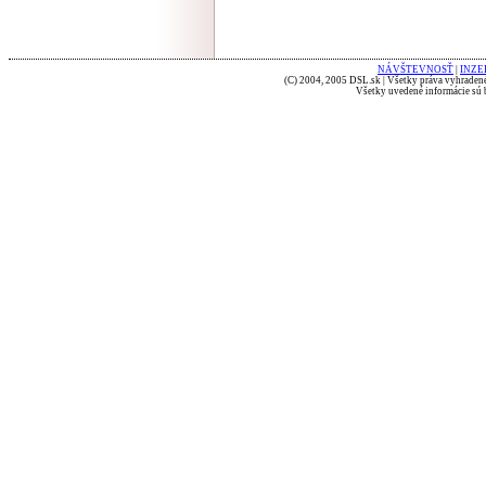
NÁVŠTEVNOSŤ
|
INZE
(C) 2004, 2005 DSL.sk | Všetky práva vyhradené
Všetky uvedené informácie sú b