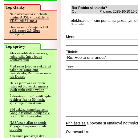
Top články
Re: Robite si srandu?
Od: __________ | Pridané: 2025-10-10 15:0
Na Slovensku sa v tichosti
vypína ADSL v lokalitách s
elektroauto ... cim pomalsia jazda tym d
VDSL, už 31. mája
Odpovedať
Orange sa doťahuje na UPC
a O2, spustí 2.5 Gbps
pripojenie
Meno:
Top správy
Titulok:
Alza nasadila dve novinky,
jednu užitočnú a jednu
kontroverznú
Maďarsko jadrovú elektráreň
Text:
nakoniec kompletne
neodstavilo, Rumunsko mení
tok Dunaja
Ďalšia jadrová elektráreň
južne od Slovenska musela
kvôli teplu znížiť výkon
Železnice znižujú kvôli teplu
rýchlosť iba na 50 km/h,
spôsobuje to meškanie
Súd zakázal samojazdiacim
Google taxíkom dobíjanie v
noci, rušili obyvateľov
NASA na diaľku na sonde
Prihláste sa
a povoľte si emailové notifiká
Voyager 2 úspešne znížila
spotrebu
Overovací text:
Železnice predávajú dve