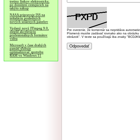
tretiny lístkov elektronicky,
po donútení cestujúcich na
takýto nákup
NASA pripravuje ISS na
inštaláciu posledných
nových solárnych panelov
Vydaný nový FFmpeg 9.0,
Pre overenie, že komentár sa nepridáva automatizov
zlepšil akceleráciu
Písmená musíte zadávať rovnako ako na obrázku veľk
profesionálnych formátov
obrázok". V texte sa používajú iba znaky "BC
videa
Microsoft v čase drahých
pamätí sľubuje
optimalizovať spotrebu
RAM vo Windows 11