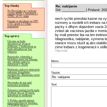
Top články
Re: nabijanie
Od: ____________ | Pridané: 20
Na Slovensku sa v tichosti
vypína ADSL v lokalitách s
VDSL, už 31. mája
nech rychlo prerobia kasne na vy
Orange sa doťahuje na UPC
rozmery a rozdelit ich trebars na t
a O2, spustí 2.5 Gbps
packy s dlhym dojazdom vazia 2x 
pripojenie
zvlast ak vacsinou jazdia v mestac
by mali priestor iba na ten tretin
Top správy
/diagnostika, nabijanie, vymena te
Chrome sa bude
stanice mozu sluzit aj ako stabiliz
aktualizovať dvakrát
zime trebars z kogeneracii v sidli
týždenne, v budúcnosti sa
bude aktualizovať bez
Odpovedať
reštartov
Rumunsko odstrelmi a
blokádou mení tok Dunaja,
Meno:
aby udržalo jadrovú
elektráreň v chode
Maďarsko jadrovú elektráreň
nakoniec kompletne
Titulok:
neodstavilo, Rumunsko mení
tok Dunaja
Slovensko.sk má opäť
Text:
technické problémy
Železnice znižujú kvôli teplu
rýchlosť iba na 50 km/h,
spôsobuje to meškanie
V Poľsku spustili takmer
gigawatthodinové úložisko,
z LiFePO4 článkov