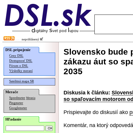
neprihlásený
Slovensko bude 
DSL pripojenie
Ceny DSL
zákazu áut so s
Dostupnosť DSL
Fórum o DSL
2035
Výsledky meraní
Satelitná mapa SR
Diskusia k článku:
Slovens
Merače
so spaľovacím motorom od
Speedmeter
Merania
Pingmeter
Googlemeter
Prispievajte do diskusií ako
p
Hľadanie
Komentár, na ktorý odpovedá