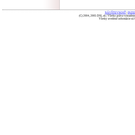
NÁVŠTEVNOSŤ
|
INZE
(C) 2004, 2005 DSL.sk | Všetky práva vyhradené
Všetky uvedené informácie sú b