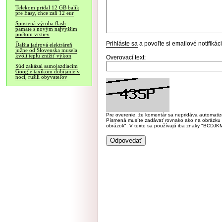
Telekom pridal 12 GB balík
pre Easy, chce zaň 12 eur
Spustená výroba flash
pamäte s novým najvyšším
počtom vrstiev
Prihláste sa
a povoľte si emailové notifiká
Ďalšia jadrová elektráreň
južne od Slovenska musela
kvôli teplu znížiť výkon
Overovací text:
Súd zakázal samojazdiacim
Google taxíkom dobíjanie v
noci, rušili obyvateľov
Pre overenie, že komentár sa nepridáva automatizov
Písmená musíte zadávať rovnako ako na obrázku veľk
obrázok". V texte sa používajú iba znaky "BC