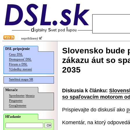
neprihlásený
Slovensko bude 
DSL pripojenie
Ceny DSL
zákazu áut so s
Dostupnosť DSL
Fórum o DSL
2035
Výsledky meraní
Satelitná mapa SR
Diskusia k článku:
Slovens
Merače
so spaľovacím motorom od
Speedmeter
Merania
Pingmeter
Googlemeter
Prispievajte do diskusií ako
p
Hľadanie
Komentár, na ktorý odpovedá