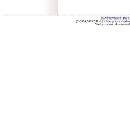
NÁVŠTEVNOSŤ
|
INZE
(C) 2004, 2005 DSL.sk | Všetky práva vyhradené
Všetky uvedené informácie sú b