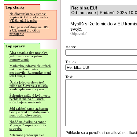
Top články
Re: blba EU!
Od: no jasne | Pridané: 2025-10-
Na Slovensku sa v tichosti
vypína ADSL v lokalitách s
VDSL, už 31. mája
Myslíš si že to niekto v EU komisi
Orange sa doťahuje na UPC
svoje.
a O2, spustí 2.5 Gbps
Odpovedať
pripojenie
Top správy
Meno:
Alza nasadila dve novinky,
jednu užitočnú a jednu
kontroverznú
Titulok:
Maďarsko jadrovú elektráreň
nakoniec kompletne
neodstavilo, Rumunsko mení
tok Dunaja
Text:
Ďalšia jadrová elektráreň
južne od Slovenska musela
kvôli teplu znížiť výkon
Železnice znižujú kvôli teplu
rýchlosť iba na 50 km/h,
spôsobuje to meškanie
Súd zakázal samojazdiacim
Google taxíkom dobíjanie v
noci, rušili obyvateľov
NASA na diaľku na sonde
Voyager 2 úspešne znížila
spotrebu
Prihláste sa
a povoľte si emailové notifiká
Železnice predávajú dve