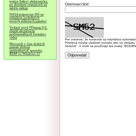
tretiny lístkov elektronicky,
Overovací text:
po donútení cestujúcich na
takýto nákup
NASA pripravuje ISS na
inštaláciu posledných
nových solárnych panelov
Vydaný nový FFmpeg 9.0,
zlepšil akceleráciu
profesionálnych formátov
videa
Pre overenie, že komentár sa nepridáva automatizov
Písmená musíte zadávať rovnako ako na obrázku veľk
Microsoft v čase drahých
obrázok". V texte sa používajú iba znaky "BC
pamätí sľubuje
optimalizovať spotrebu
RAM vo Windows 11