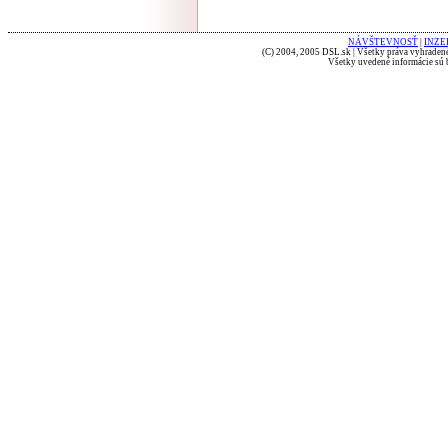
NÁVŠTEVNOSŤ
|
INZE
(C) 2004, 2005 DSL.sk | Všetky práva vyhradené
Všetky uvedené informácie sú b