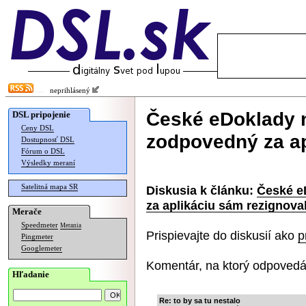
neprihlásený
České eDoklady n
DSL pripojenie
Ceny DSL
zodpovedný za ap
Dostupnosť DSL
Fórum o DSL
Výsledky meraní
Satelitná mapa SR
Diskusia k článku:
České e
za aplikáciu sám rezignova
Merače
Speedmeter
Merania
Prispievajte do diskusií ako
p
Pingmeter
Googlemeter
Komentár, na ktorý odpovedá
Hľadanie
Re: to by sa tu nestalo