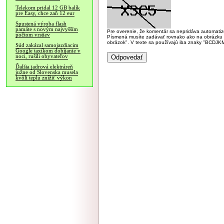
Telekom pridal 12 GB balík
pre Easy, chce zaň 12 eur
Spustená výroba flash
pamäte s novým najvyšším
Pre overenie, že komentár sa nepridáva automatizov
počtom vrstiev
Písmená musíte zadávať rovnako ako na obrázku veľk
obrázok". V texte sa používajú iba znaky "BC
Súd zakázal samojazdiacim
Google taxíkom dobíjanie v
noci, rušili obyvateľov
Ďalšia jadrová elektráreň
južne od Slovenska musela
kvôli teplu znížiť výkon