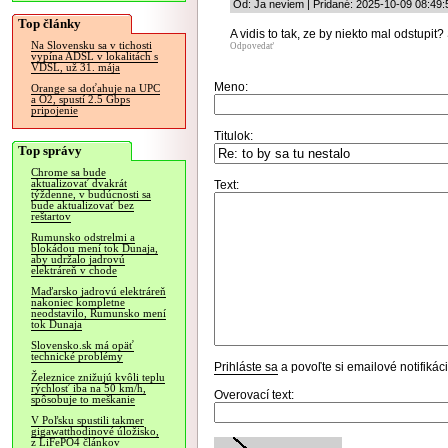
Od: Ja neviem | Pridané: 2025-10-09 08:49:
Top články
A vidis to tak, ze by niekto mal odstup
Na Slovensku sa v tichosti
Odpovedať
vypína ADSL v lokalitách s
VDSL, už 31. mája
Meno:
Orange sa doťahuje na UPC
a O2, spustí 2.5 Gbps
pripojenie
Titulok:
Top správy
Chrome sa bude
aktualizovať dvakrát
Text:
týždenne, v budúcnosti sa
bude aktualizovať bez
reštartov
Rumunsko odstrelmi a
blokádou mení tok Dunaja,
aby udržalo jadrovú
elektráreň v chode
Maďarsko jadrovú elektráreň
nakoniec kompletne
neodstavilo, Rumunsko mení
tok Dunaja
Slovensko.sk má opäť
technické problémy
Prihláste sa
a povoľte si emailové notifiká
Železnice znižujú kvôli teplu
rýchlosť iba na 50 km/h,
Overovací text:
spôsobuje to meškanie
V Poľsku spustili takmer
gigawatthodinové úložisko,
z LiFePO4 článkov