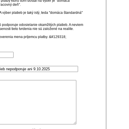
ť platby ktorú som dostal na výber je "domáca
racovný deň".
A výber platieb je taký istý, teda "domáca štandardná"
5 podporuje odosielanie okamžitých platieb. A neviem
senosti tieto tvrdenia nie sú založené na realite.
 overenia mena príjemcu platby. &#129318;