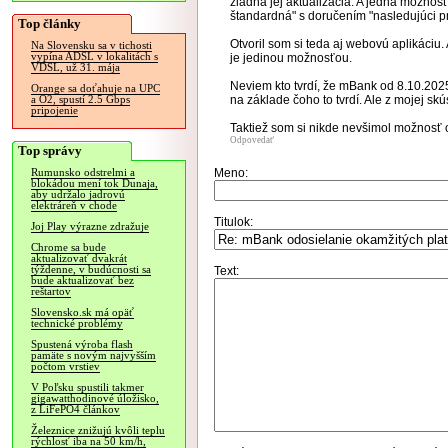
žiadna jej aktualizácia. A jedná možnos
štandardná" s doručením "nasledujúci p
Top články
Otvoril som si teda aj webovú aplikáciu. 
Na Slovensku sa v tichosti
vypína ADSL v lokalitách s
je jedinou možnosťou.
VDSL, už 31. mája
Neviem kto tvrdí, že mBank od 8.10.202
Orange sa doťahuje na UPC
na základe čoho to tvrdí. Ale z mojej skú
a O2, spustí 2.5 Gbps
pripojenie
Taktiež som si nikde nevšimol možnosť
Odpovedať
Top správy
Meno:
Rumunsko odstrelmi a
blokádou mení tok Dunaja,
aby udržalo jadrovú
elektráreň v chode
Titulok:
Joj Play výrazne zdražuje
Chrome sa bude
aktualizovať dvakrát
týždenne, v budúcnosti sa
Text:
bude aktualizovať bez
reštartov
Slovensko.sk má opäť
technické problémy
Spustená výroba flash
pamäte s novým najvyšším
počtom vrstiev
V Poľsku spustili takmer
gigawatthodinové úložisko,
z LiFePO4 článkov
Železnice znižujú kvôli teplu
rýchlosť iba na 50 km/h,