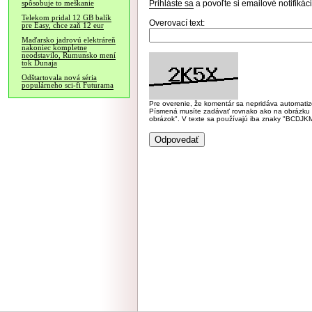
Prihláste sa
a povoľte si emailové notifiká
spôsobuje to meškanie
Telekom pridal 12 GB balík
Overovací text:
pre Easy, chce zaň 12 eur
Maďarsko jadrovú elektráreň
nakoniec kompletne
neodstavilo, Rumunsko mení
tok Dunaja
Odštartovala nová séria
populárneho sci-fi Futurama
Pre overenie, že komentár sa nepridáva automatizov
Písmená musíte zadávať rovnako ako na obrázku veľk
obrázok". V texte sa používajú iba znaky "BC