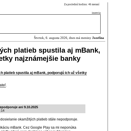
Za poslednú hodinu: 46 meraní
inzercia
Štvrtok, 6. augusta 2026, dnes má meniny
Jozefína
ých platieb spustila aj mBank,
etky najznámejšie banky
h platieb spustila aj mBank, podporujú ich už všetky
ateľ
.
epodporuje ani 9.10.2025
:14
dosielanie okamžitých platieb stále nepodporuje.
plikáciu mBank. Cez Google Play sa mi neponúka