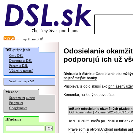
neprihlásený
Odosielanie okamžit
DSL pripojenie
Ceny DSL
podporujú ich už vš
Dostupnosť DSL
Fórum o DSL
Výsledky meraní
Diskusia k článku:
Odosielanie okamžitýc
najznámejšie banky
Satelitná mapa SR
Prispievajte do diskusií ako
prihlásený užív
Merače
Komentár, na ktorý odpovedáte:
Speedmeter
Merania
Pingmeter
Googlemeter
mBank odosielanie okamžitých platieb n
Od: Komentátor | Pridané: 2025-10-09 15:50
Hľadanie
Je 9.10.2025, niečo po 15:30 a mBank o
Práve som si otvoril Android mobilnú a