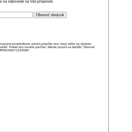
cie na odpovede na Váš príspevok.
anými prostriedkami, prosím prepíšte text, ktorý vidíte na obrázku.
é. Pokiaľ text neviete prečítať, kliknite prosím na tlačidlo "Obnoviť
DJKMPRSVWXY1234589".