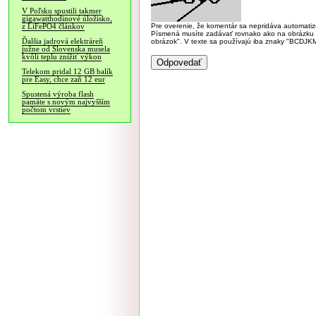
V Poľsku spustili takmer
gigawatthodinové úložisko,
Pre overenie, že komentár sa nepridáva automatizov
z LiFePO4 článkov
Písmená musíte zadávať rovnako ako na obrázku veľk
Ďalšia jadrová elektráreň
obrázok". V texte sa používajú iba znaky "BC
južne od Slovenska musela
kvôli teplu znížiť výkon
Telekom pridal 12 GB balík
pre Easy, chce zaň 12 eur
Spustená výroba flash
pamäte s novým najvyšším
počtom vrstiev