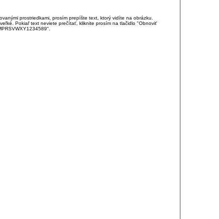
anými prostriedkami, prosím prepíšte text, ktorý vidíte na obrázku.
é. Pokiaľ text neviete prečítať, kliknite prosím na tlačidlo "Obnoviť
DJKMPRSVWXY1234589".