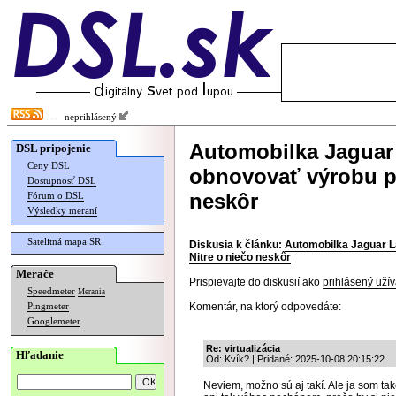
neprihlásený
Automobilka Jaguar
DSL pripojenie
Ceny DSL
obnovovať výrobu po
Dostupnosť DSL
neskôr
Fórum o DSL
Výsledky meraní
Satelitná mapa SR
Diskusia k článku:
Automobilka Jaguar L
Nitre o niečo neskôr
Merače
Prispievajte do diskusií ako
prihlásený užív
Speedmeter
Merania
Komentár, na ktorý odpovedáte:
Pingmeter
Googlemeter
Re: virtualizácia
Hľadanie
Od: Kvík? | Pridané: 2025-10-08 20:15:22
Neviem, možno sú aj takí. Ale ja som také