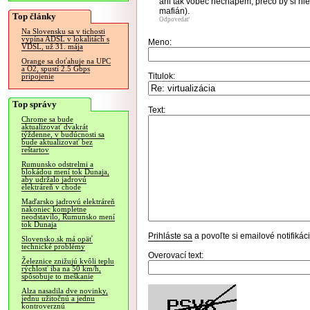
ani tak vôbec nechápem, prečo by si nie
mafián).
Top články
Odpovedať
Na Slovensku sa v tichosti
vypína ADSL v lokalitách s
Meno:
VDSL, už 31. mája
Orange sa doťahuje na UPC
a O2, spustí 2.5 Gbps
Titulok:
pripojenie
Top správy
Text:
Chrome sa bude
aktualizovať dvakrát
týždenne, v budúcnosti sa
bude aktualizovať bez
reštartov
Rumunsko odstrelmi a
blokádou mení tok Dunaja,
aby udržalo jadrovú
elektráreň v chode
Maďarsko jadrovú elektráreň
nakoniec kompletne
neodstavilo, Rumunsko mení
tok Dunaja
Prihláste sa
a povoľte si emailové notifiká
Slovensko.sk má opäť
technické problémy
Overovací text:
Železnice znižujú kvôli teplu
rýchlosť iba na 50 km/h,
spôsobuje to meškanie
Alza nasadila dve novinky,
jednu užitočnú a jednu
kontroverznú