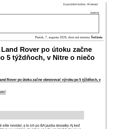
Za poslednú hodinu: 46 meraní
inzercia
Piatok, 7. augusta 2026, dnes má meniny
Štefánia
 Land Rover po útoku začne
 5 týždňoch, v Nitre o niečo
and Rover po útoku začne obnovovať výrobu po 5 týždňoch, v
ateľ
.
 ešte nevidel, a to ich po BA jazdia desiatky. Aj keď