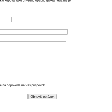
kto kupoval takú ohyzdnú opachu (pokiaľ teda nie je
cie na odpovede na Váš príspevok.