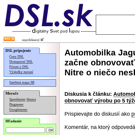
neprihlásený
Automobilka Jag
DSL pripojenie
Ceny DSL
začne obnovovať 
Dostupnosť DSL
Fórum o DSL
Nitre o niečo nes
Výsledky meraní
Satelitná mapa SR
Diskusia k článku:
Automob
Merače
obnovovať výrobu po 5 týžd
Speedmeter
Merania
Pingmeter
Googlemeter
Prispievajte do diskusií ako
p
Hľadanie
Komentár, na ktorý odpovedá