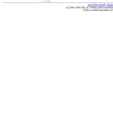
NÁVŠTEVNOSŤ
|
INZE
(C) 2004, 2005 DSL.sk | Všetky práva vyhradené
Všetky uvedené informácie sú b