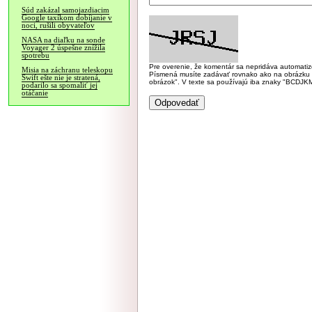
Súd zakázal samojazdiacim
Google taxíkom dobíjanie v
noci, rušili obyvateľov
NASA na diaľku na sonde
Voyager 2 úspešne znížila
spotrebu
Pre overenie, že komentár sa nepridáva automatizov
Misia na záchranu teleskopu
Písmená musíte zadávať rovnako ako na obrázku veľk
Swift ešte nie je stratená,
obrázok". V texte sa používajú iba znaky "BC
podarilo sa spomaliť jej
otáčanie