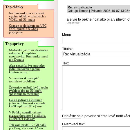
Top články
Re: virtualizácia
Od: ujo Tomas | Pridané: 2025-10-07 13:23:
Na Slovensku sa v tichosti
vypína ADSL v lokalitách s
ale vie to pekne ricat ako pila v plnych o
VDSL, už 31. mája
Odpovedať
Orange sa doťahuje na UPC
a O2, spustí 2.5 Gbps
pripojenie
Meno:
Top správy
Titulok:
Maďarsko jadrovú elektráreň
nakoniec kompletne
neodstavilo, Rumunsko mení
tok Dunaja
Text:
Alza nasadila dve novinky,
jednu užitočnú a jednu
kontroverznú
Slovensko.sk má opäť
technické problémy
Železnice znižujú kvôli teplu
rýchlosť iba na 50 km/h,
spôsobuje to meškanie
Ďalšia jadrová elektráreň
južne od Slovenska musela
kvôli teplu znížiť výkon
V Poľsku spustili takmer
gigawatthodinové úložisko,
Prihláste sa
a povoľte si emailové notifiká
z LiFePO4 článkov
Overovací text:
Telekom pridal 12 GB balík
pre Easy, chce zaň 12 eur