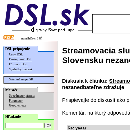
neprihlásený
Streamovacia sl
DSL pripojenie
Ceny DSL
Slovensku nezan
Dostupnosť DSL
Fórum o DSL
Výsledky meraní
Satelitná mapa SR
Diskusia k článku:
Streamo
nezanedbateľne zdražuje
Merače
Speedmeter
Merania
Prispievajte do diskusií ako
p
Pingmeter
Googlemeter
Komentár, na ktorý odpovedá
Hľadanie
Re: yaaar