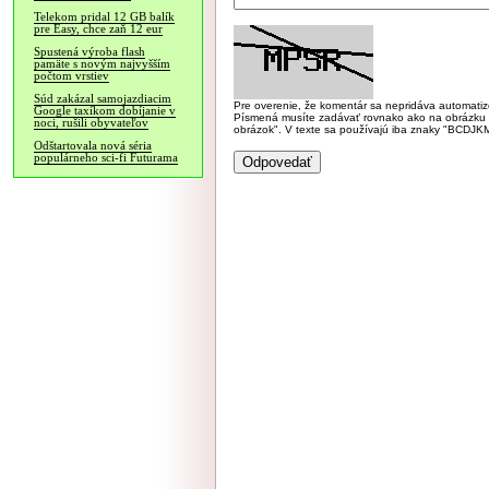
Telekom pridal 12 GB balík
pre Easy, chce zaň 12 eur
Spustená výroba flash
pamäte s novým najvyšším
počtom vrstiev
Súd zakázal samojazdiacim
Pre overenie, že komentár sa nepridáva automatizov
Google taxíkom dobíjanie v
Písmená musíte zadávať rovnako ako na obrázku veľk
noci, rušili obyvateľov
obrázok". V texte sa používajú iba znaky "BC
Odštartovala nová séria
populárneho sci-fi Futurama