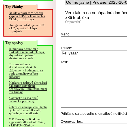
Od: no jasne | Pridané: 2025-10-
Top články
Veru tak, a na nenápadnú domácu 
Na Slovensku sa v tichosti
vypína ADSL v lokalitách s
x86 krabička
VDSL, už 31. mája
Odpovedať
Orange sa doťahuje na UPC
a O2, spustí 2.5 Gbps
pripojenie
Meno:
Top správy
Titulok:
Rumunsko odstrelmi a
blokádou mení tok Dunaja,
aby udržalo jadrovú
elektráreň v chode
Text:
Chrome sa bude
aktualizovať dvakrát
týždenne, v budúcnosti sa
bude aktualizovať bez
reštartov
Maďarsko jadrovú elektráreň
nakoniec kompletne
neodstavilo, Rumunsko mení
tok Dunaja
Slovensko.sk má opäť
technické problémy
Železnice znižujú kvôli teplu
rýchlosť iba na 50 km/h,
spôsobuje to meškanie
Prihláste sa
a povoľte si emailové notifiká
V Poľsku spustili takmer
Overovací text:
gigawatthodinové úložisko,
z LiFePO4 článkov