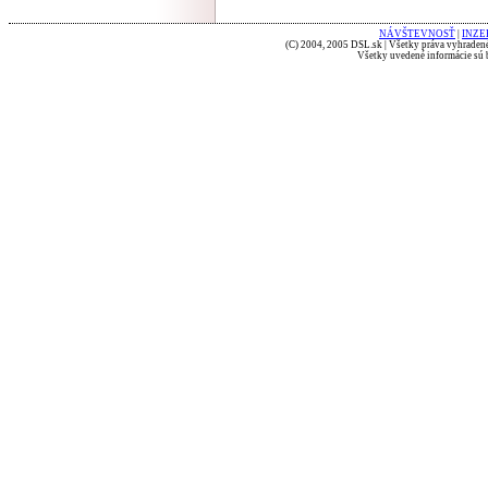
NÁVŠTEVNOSŤ
|
INZE
(C) 2004, 2005 DSL.sk | Všetky práva vyhradené
Všetky uvedené informácie sú b