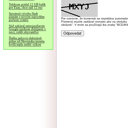
Telekom pridal 12 GB balík
pre Easy, chce zaň 12 eur
Spustená výroba flash
pamäte s novým najvyšším
Pre overenie, že komentár sa nepridáva automatizov
počtom vrstiev
Písmená musíte zadávať rovnako ako na obrázku veľk
obrázok". V texte sa používajú iba znaky "BC
Súd zakázal samojazdiacim
Google taxíkom dobíjanie v
noci, rušili obyvateľov
Ďalšia jadrová elektráreň
južne od Slovenska musela
kvôli teplu znížiť výkon