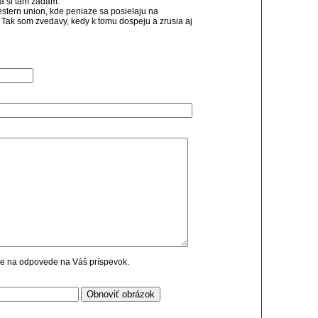
ja si tam zadam.
stern union, kde peniaze sa posielaju na
. Tak som zvedavy, kedy k tomu dospeju a zrusia aj
cie na odpovede na Váš príspevok.