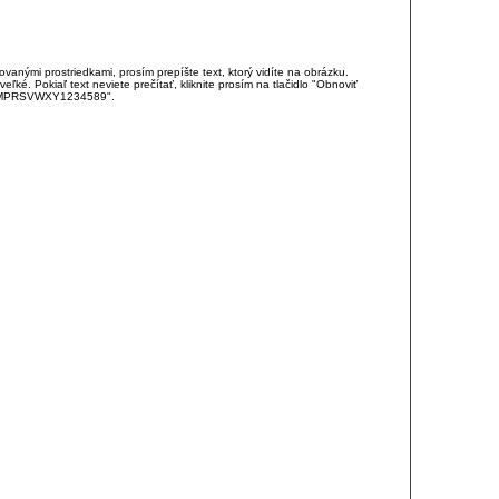
anými prostriedkami, prosím prepíšte text, ktorý vidíte na obrázku.
é. Pokiaľ text neviete prečítať, kliknite prosím na tlačidlo "Obnoviť
DJKMPRSVWXY1234589".