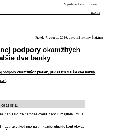
Za poslednú hodinu: 32 meraní
inzercia
Piatok, 7. augusta 2026, dnes má meniny
Štefánia
innej podpory okamžitých
ďalšie dve banky
ej podpory okamžitých platieb, pridali ich ďalšie dve banky
ateľ
.
-06 16:05:11
i napisalo, ze nemoze overit identitu majitela uctu a
ili nadpracu, ked mienia pri kazdej uhrade kontrolovat