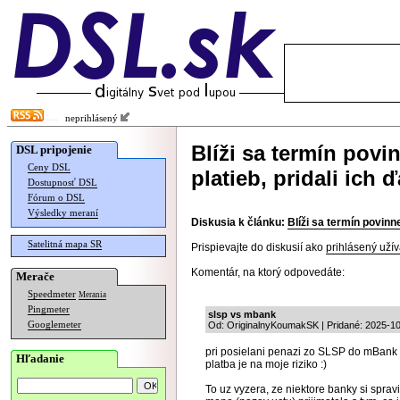
neprihlásený
Blíži sa termín pov
DSL pripojenie
Ceny DSL
platieb, pridali ich 
Dostupnosť DSL
Fórum o DSL
Výsledky meraní
Diskusia k článku:
Blíži sa termín povinn
Satelitná mapa SR
Prispievajte do diskusií ako
prihlásený užív
Komentár, na ktorý odpovedáte:
Merače
Speedmeter
Merania
Pingmeter
slsp vs mbank
Googlemeter
Od: OriginalnyKoumakSK | Pridané: 2025-10
pri posielani penazi zo SLSP do mBank m
Hľadanie
platba je na moje riziko :)
To uz vyzera, ze niektore banky si sprav