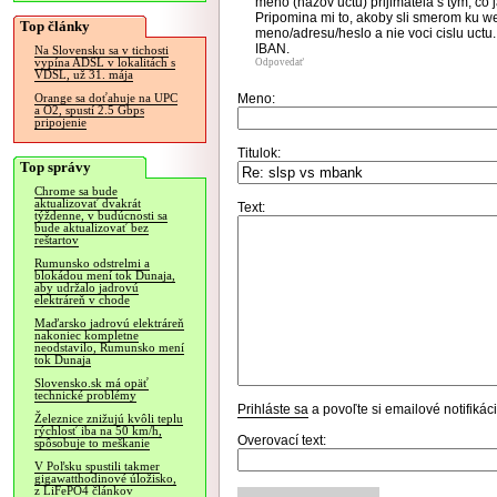
meno (nazov uctu) prijimatela s tym, co 
Pripomina mi to, akoby sli smerom ku we
Top články
meno/adresu/heslo a nie voci cislu uctu
IBAN.
Na Slovensku sa v tichosti
vypína ADSL v lokalitách s
Odpovedať
VDSL, už 31. mája
Meno:
Orange sa doťahuje na UPC
a O2, spustí 2.5 Gbps
pripojenie
Titulok:
Top správy
Chrome sa bude
aktualizovať dvakrát
Text:
týždenne, v budúcnosti sa
bude aktualizovať bez
reštartov
Rumunsko odstrelmi a
blokádou mení tok Dunaja,
aby udržalo jadrovú
elektráreň v chode
Maďarsko jadrovú elektráreň
nakoniec kompletne
neodstavilo, Rumunsko mení
tok Dunaja
Slovensko.sk má opäť
technické problémy
Prihláste sa
a povoľte si emailové notifiká
Železnice znižujú kvôli teplu
rýchlosť iba na 50 km/h,
Overovací text:
spôsobuje to meškanie
V Poľsku spustili takmer
gigawatthodinové úložisko,
z LiFePO4 článkov