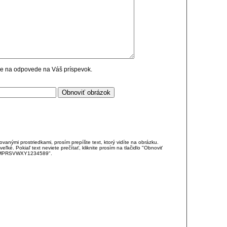
cie na odpovede na Váš príspevok.
anými prostriedkami, prosím prepíšte text, ktorý vidíte na obrázku.
é. Pokiaľ text neviete prečítať, kliknite prosím na tlačidlo "Obnoviť
DJKMPRSVWXY1234589".