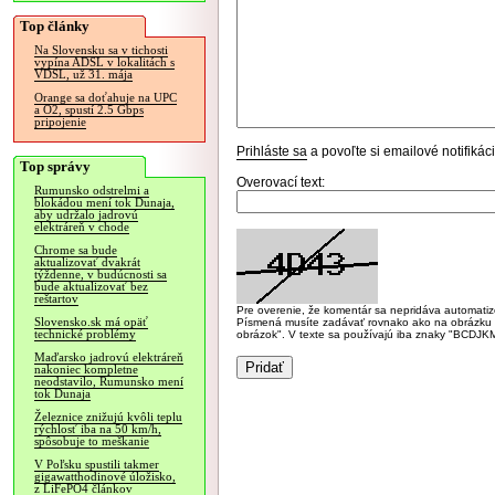
Top články
Na Slovensku sa v tichosti
vypína ADSL v lokalitách s
VDSL, už 31. mája
Orange sa doťahuje na UPC
a O2, spustí 2.5 Gbps
pripojenie
Prihláste sa
a povoľte si emailové notifiká
Top správy
Overovací text:
Rumunsko odstrelmi a
blokádou mení tok Dunaja,
aby udržalo jadrovú
elektráreň v chode
Chrome sa bude
aktualizovať dvakrát
týždenne, v budúcnosti sa
bude aktualizovať bez
reštartov
Pre overenie, že komentár sa nepridáva automatizov
Slovensko.sk má opäť
Písmená musíte zadávať rovnako ako na obrázku veľk
technické problémy
obrázok". V texte sa používajú iba znaky "BC
Maďarsko jadrovú elektráreň
nakoniec kompletne
neodstavilo, Rumunsko mení
tok Dunaja
Železnice znižujú kvôli teplu
rýchlosť iba na 50 km/h,
spôsobuje to meškanie
V Poľsku spustili takmer
gigawatthodinové úložisko,
z LiFePO4 článkov