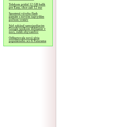
Telekom pridal 12 GB balík
pre Easy, chce zaň 12 eur
Spustená výroba flash
pamäte s novým najvyšším
počtom vrstiev
Súd zakázal samojazdiacim
Google taxíkom dobíjanie v
noci, rušili obyvateľov
Odštartovala nová séria
populárneho sci-fi Futurama