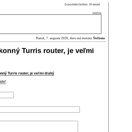
Za poslednú hodinu: 20 meraní
inzercia
Piatok, 7. augusta 2026, dnes má meniny
Štefánia
konný Turris router, je veľmi
nný Turris router, je veľmi drahý
ateľ
.