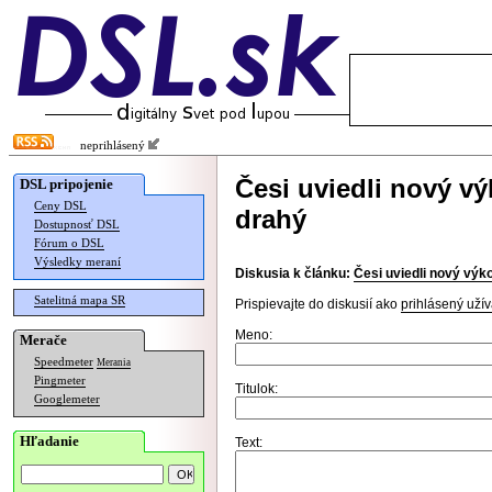
neprihlásený
Česi uviedli nový vý
DSL pripojenie
Ceny DSL
drahý
Dostupnosť DSL
Fórum o DSL
Výsledky meraní
Diskusia k článku:
Česi uviedli nový výko
Satelitná mapa SR
Prispievajte do diskusií ako
prihlásený užív
Meno:
Merače
Speedmeter
Merania
Pingmeter
Titulok:
Googlemeter
Hľadanie
Text: