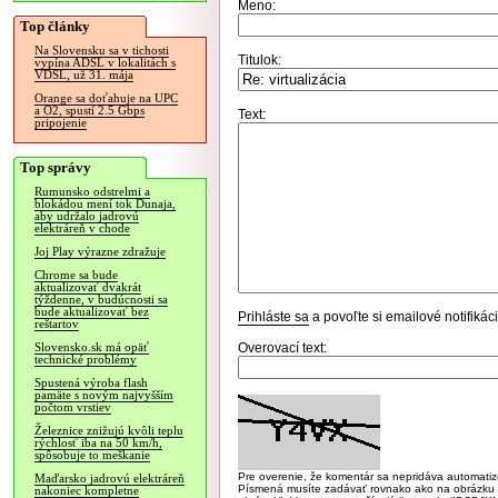
Meno:
Top články
Na Slovensku sa v tichosti
Titulok:
vypína ADSL v lokalitách s
VDSL, už 31. mája
Orange sa doťahuje na UPC
a O2, spustí 2.5 Gbps
Text:
pripojenie
Top správy
Rumunsko odstrelmi a
blokádou mení tok Dunaja,
aby udržalo jadrovú
elektráreň v chode
Joj Play výrazne zdražuje
Chrome sa bude
aktualizovať dvakrát
týždenne, v budúcnosti sa
bude aktualizovať bez
Prihláste sa
a povoľte si emailové notifiká
reštartov
Overovací text:
Slovensko.sk má opäť
technické problémy
Spustená výroba flash
pamäte s novým najvyšším
počtom vrstiev
Železnice znižujú kvôli teplu
rýchlosť iba na 50 km/h,
spôsobuje to meškanie
Pre overenie, že komentár sa nepridáva automatizov
Maďarsko jadrovú elektráreň
Písmená musíte zadávať rovnako ako na obrázku veľk
nakoniec kompletne