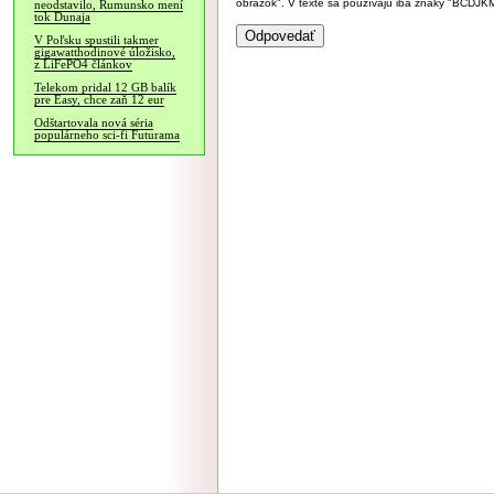
obrázok". V texte sa používajú iba znaky "BC
neodstavilo, Rumunsko mení
tok Dunaja
V Poľsku spustili takmer
gigawatthodinové úložisko,
z LiFePO4 článkov
Telekom pridal 12 GB balík
pre Easy, chce zaň 12 eur
Odštartovala nová séria
populárneho sci-fi Futurama