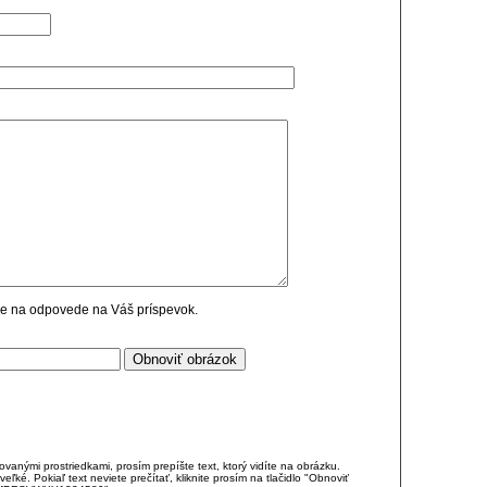
cie na odpovede na Váš príspevok.
anými prostriedkami, prosím prepíšte text, ktorý vidíte na obrázku.
é. Pokiaľ text neviete prečítať, kliknite prosím na tlačidlo "Obnoviť