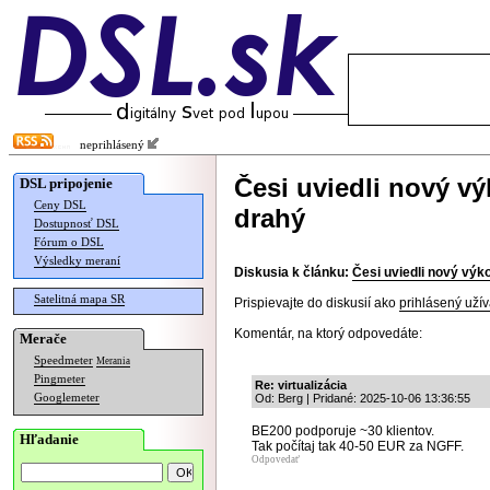
neprihlásený
Česi uviedli nový vý
DSL pripojenie
Ceny DSL
drahý
Dostupnosť DSL
Fórum o DSL
Výsledky meraní
Diskusia k článku:
Česi uviedli nový výko
Satelitná mapa SR
Prispievajte do diskusií ako
prihlásený užív
Komentár, na ktorý odpovedáte:
Merače
Speedmeter
Merania
Pingmeter
Re: virtualizácia
Googlemeter
Od: Berg | Pridané: 2025-10-06 13:36:55
BE200 podporuje ~30 klientov.
Hľadanie
Tak počítaj tak 40-50 EUR za NGFF.
Odpovedať