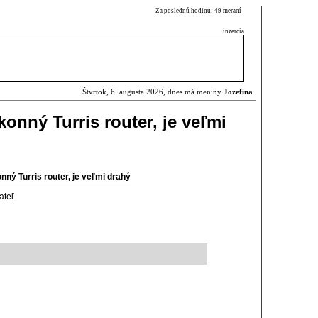
Za poslednú hodinu: 49 meraní
inzercia
Štvrtok, 6. augusta 2026, dnes má meniny
Jozefína
konný Turris router, je veľmi
nný Turris router, je veľmi drahý
ateľ
.