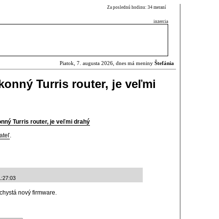
Za poslednú hodinu: 34 meraní
inzercia
Piatok, 7. augusta 2026, dnes má meniny
Štefánia
konný Turris router, je veľmi
nný Turris router, je veľmi drahý
ateľ
.
1:27:03
achystá nový firmware.