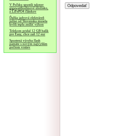
V Poľsku spustili takmer
gigawatthodinové úložisko,
z LiFePO4 článkov
Ďalšia jadrová elektráreň
južne od Slovenska musela
kvôli teplu znížiť výkon
Telekom pridal 12 GB balík
pre Easy, chce zaň 12 eur
Spustená výroba flash
pamäte s novým najvyšším
počtom vrstiev