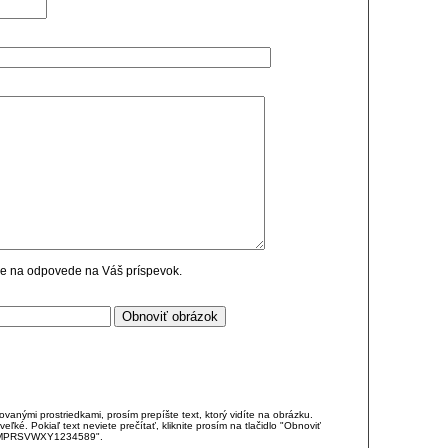
cie na odpovede na Váš príspevok.
anými prostriedkami, prosím prepíšte text, ktorý vidíte na obrázku.
é. Pokiaľ text neviete prečítať, kliknite prosím na tlačidlo "Obnoviť
DJKMPRSVWXY1234589".