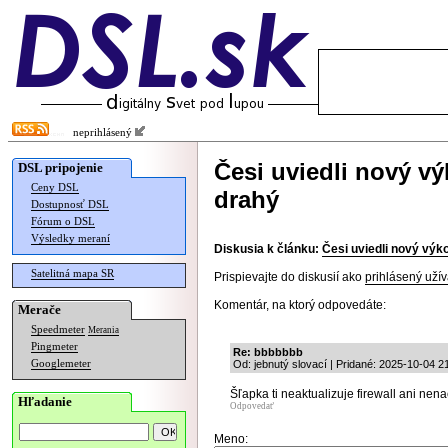
neprihlásený
Česi uviedli nový vý
DSL pripojenie
Ceny DSL
drahý
Dostupnosť DSL
Fórum o DSL
Výsledky meraní
Diskusia k článku:
Česi uviedli nový výko
Satelitná mapa SR
Prispievajte do diskusií ako
prihlásený užív
Komentár, na ktorý odpovedáte:
Merače
Speedmeter
Merania
Pingmeter
Re: bbbbbbb
Googlemeter
Od: jebnutý slovací | Pridané: 2025-10-04 2
Šľapka ti neaktualizuje firewall ani nen
Hľadanie
Odpovedať
Meno: