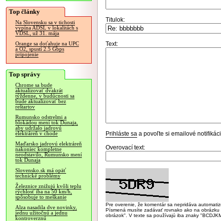
Top články
Titulok:
Na Slovensku sa v tichosti
vypína ADSL v lokalitách s
VDSL, už 31. mája
Text:
Orange sa doťahuje na UPC
a O2, spustí 2.5 Gbps
pripojenie
Top správy
Chrome sa bude
aktualizovať dvakrát
týždenne, v budúcnosti sa
bude aktualizovať bez
reštartov
Rumunsko odstrelmi a
blokádou mení tok Dunaja,
aby udržalo jadrovú
Prihláste sa
a povoľte si emailové notifiká
elektráreň v chode
Maďarsko jadrovú elektráreň
Overovací text:
nakoniec kompletne
neodstavilo, Rumunsko mení
tok Dunaja
Slovensko.sk má opäť
technické problémy
Železnice znižujú kvôli teplu
rýchlosť iba na 50 km/h,
spôsobuje to meškanie
Pre overenie, že komentár sa nepridáva automatizov
Alza nasadila dve novinky,
Písmená musíte zadávať rovnako ako na obrázku veľk
jednu užitočnú a jednu
obrázok". V texte sa používajú iba znaky "BC
kontroverznú