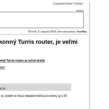
Za poslednú hodinu: 70 meraní
inzercia
Štvrtok, 6. augusta 2026, dnes má meniny
Jozefína
konný Turris router, je veľmi
nný Turris router, je veľmi drahý
ateľ
.
05:20
si, ostatni si mozu skladat malina-pi coviny, aj s 20