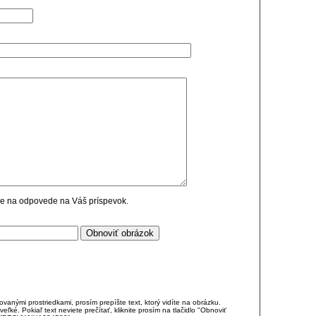
cie na odpovede na Váš príspevok.
anými prostriedkami, prosím prepíšte text, ktorý vidíte na obrázku.
é. Pokiaľ text neviete prečítať, kliknite prosím na tlačidlo "Obnoviť