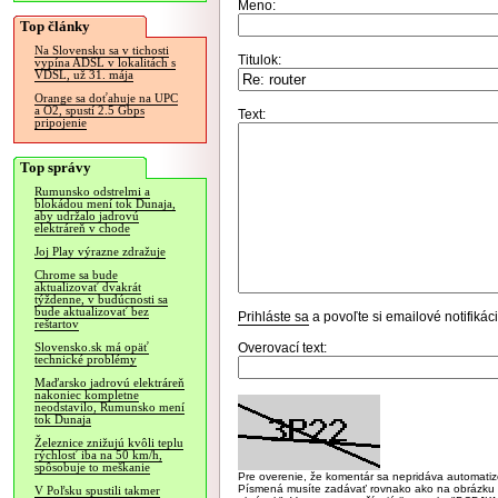
Meno:
Top články
Na Slovensku sa v tichosti
Titulok:
vypína ADSL v lokalitách s
VDSL, už 31. mája
Orange sa doťahuje na UPC
a O2, spustí 2.5 Gbps
Text:
pripojenie
Top správy
Rumunsko odstrelmi a
blokádou mení tok Dunaja,
aby udržalo jadrovú
elektráreň v chode
Joj Play výrazne zdražuje
Chrome sa bude
aktualizovať dvakrát
týždenne, v budúcnosti sa
bude aktualizovať bez
Prihláste sa
a povoľte si emailové notifiká
reštartov
Overovací text:
Slovensko.sk má opäť
technické problémy
Maďarsko jadrovú elektráreň
nakoniec kompletne
neodstavilo, Rumunsko mení
tok Dunaja
Železnice znižujú kvôli teplu
rýchlosť iba na 50 km/h,
spôsobuje to meškanie
Pre overenie, že komentár sa nepridáva automatizov
Písmená musíte zadávať rovnako ako na obrázku veľk
V Poľsku spustili takmer