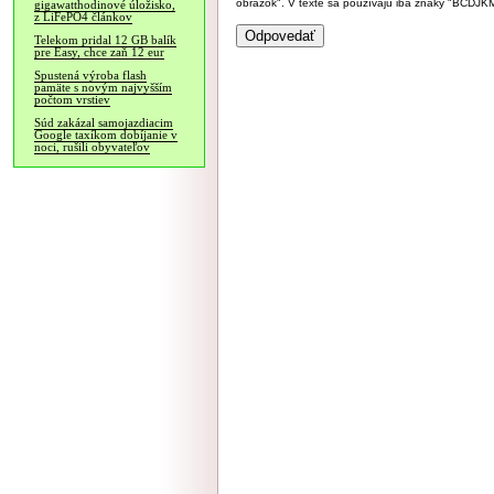
obrázok". V texte sa používajú iba znaky "BC
gigawatthodinové úložisko,
z LiFePO4 článkov
Telekom pridal 12 GB balík
pre Easy, chce zaň 12 eur
Spustená výroba flash
pamäte s novým najvyšším
počtom vrstiev
Súd zakázal samojazdiacim
Google taxíkom dobíjanie v
noci, rušili obyvateľov