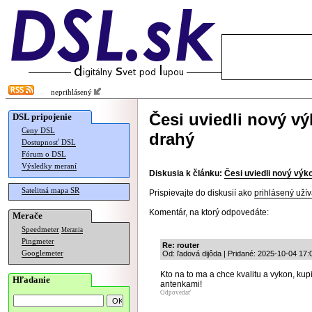
neprihlásený
Česi uviedli nový vý
DSL pripojenie
Ceny DSL
drahý
Dostupnosť DSL
Fórum o DSL
Výsledky meraní
Diskusia k článku:
Česi uviedli nový výko
Satelitná mapa SR
Prispievajte do diskusií ako
prihlásený užív
Komentár, na ktorý odpovedáte:
Merače
Speedmeter
Merania
Pingmeter
Re: router
Googlemeter
Od: ľadová dijôda | Pridané: 2025-10-04 17:
Kto na to ma a chce kvalitu a vykon, kupi 
Hľadanie
antenkami!
Odpovedať