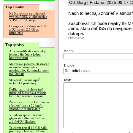
Od: Berg | Pridané: 2025-09-17 1
Top články
Nech to nechajú zhorieť v atmosf
Na Slovensku sa v tichosti
vypína ADSL v lokalitách s
VDSL, už 31. mája
Zásobovať ich bude nejaký Ibi Ma
Orange sa doťahuje na UPC
Jemu stačí dať ISS do navigácie
a O2, spustí 2.5 Gbps
dotrepe.
pripojenie
Odpovedať
Top správy
Meno:
Alza nasadila dve novinky,
jednu užitočnú a jednu
kontroverznú
Maďarsko jadrovú elektráreň
Titulok:
nakoniec kompletne
neodstavilo, Rumunsko mení
tok Dunaja
Text:
Slovensko.sk má opäť
technické problémy
Ďalšia jadrová elektráreň
južne od Slovenska musela
kvôli teplu znížiť výkon
Železnice znižujú kvôli teplu
rýchlosť iba na 50 km/h,
spôsobuje to meškanie
V Poľsku spustili takmer
gigawatthodinové úložisko,
z LiFePO4 článkov
Telekom pridal 12 GB balík
pre Easy, chce zaň 12 eur