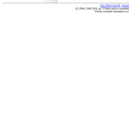
NÁVŠTEVNOSŤ
|
INZE
(C) 2004, 2005 DSL.sk | Všetky práva vyhradené
Všetky uvedené informácie sú b