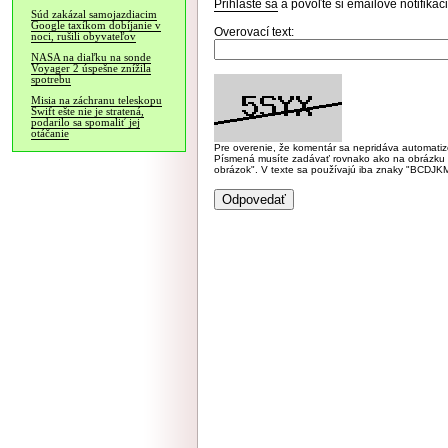
Prihláste sa
a povoľte si emailové notifiká
Súd zakázal samojazdiacim
Google taxíkom dobíjanie v
Overovací text:
noci, rušili obyvateľov
NASA na diaľku na sonde
Voyager 2 úspešne znížila
spotrebu
Misia na záchranu teleskopu
Swift ešte nie je stratená,
podarilo sa spomaliť jej
otáčanie
Pre overenie, že komentár sa nepridáva automatizov
Písmená musíte zadávať rovnako ako na obrázku veľk
obrázok". V texte sa používajú iba znaky "BC