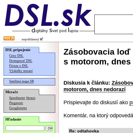
neprihlásený
Zásobovacia loď 
DSL pripojenie
Ceny DSL
s motorom, dnes 
Dostupnosť DSL
Fórum o DSL
Výsledky meraní
Satelitná mapa SR
Diskusia k článku:
Zásobova
motorom, dnes nedorazí
Merače
Speedmeter
Merania
Prispievajte do diskusií ako
p
Pingmeter
Googlemeter
Komentár, na ktorý odpovedá
Hľadanie
Re: odtahovka