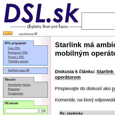
neprihlásený
Starlink má ambí
DSL pripojenie
Ceny DSL
mobilným operá
Dostupnosť DSL
Fórum o DSL
Výsledky meraní
Satelitná mapa SR
Diskusia k článku:
Starlin
operátorom
Merače
Speedmeter
Merania
Prispievajte do diskusií ako
p
Pingmeter
Googlemeter
Komentár, na ktorý odpovedá
Hľadanie
Re: starkinky