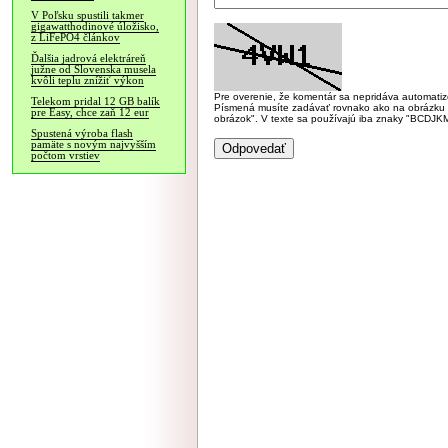
V Poľsku spustili takmer
gigawatthodinové úložisko,
z LiFePO4 článkov
Ďalšia jadrová elektráreň
južne od Slovenska musela
kvôli teplu znížiť výkon
Pre overenie, že komentár sa nepridáva automatizov
Telekom pridal 12 GB balík
Písmená musíte zadávať rovnako ako na obrázku veľk
pre Easy, chce zaň 12 eur
obrázok". V texte sa používajú iba znaky "BC
Spustená výroba flash
pamäte s novým najvyšším
počtom vrstiev