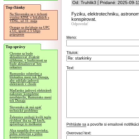
Od: Truhlik3 | Pridané: 2025-09-1
Top články
Fyziku, elektrotechniku, astrono
Na Slovensku sa v tichosti
vypína ADSL v lokalitách s
konspirovat.
VDSL, už 31. mája
Odpovedať
Orange sa doťahuje na UPC
a O2, spustí 2.5 Gbps
pripojenie
Meno:
Top správy
Titulok:
Chrome sa bude
aktualizovať dvakrát
týždenne, v budúcnosti sa
bude aktualizovať bez
reštartov
Text:
Rumunsko odstrelmi a
blokádou mení tok Dunaja,
aby udržalo jadrovú
elektráreň v chode
Maďarsko jadrovú elektráreň
nakoniec kompletne
neodstavilo, Rumunsko mení
tok Dunaja
Slovensko.sk má opäť
technické problémy
Železnice znižujú kvôli teplu
rýchlosť iba na 50 km/h,
spôsobuje to meškanie
Prihláste sa
a povoľte si emailové notifiká
Alza nasadila dve novinky,
Overovací text:
jednu užitočnú a jednu
kontroverznú