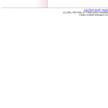
NÁVŠTEVNOSŤ
|
INZE
(C) 2004, 2005 DSL.sk | Všetky práva vyhradené
Všetky uvedené informácie sú b