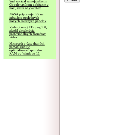
Súd zakázal samojazdiacim
Google taxíkom dobíjanie v
noci, rušili obyvateľov
NASA pripravuje ISS na
inštaláciu posledných
nových solárnych panelov
Vydaný nový FFmpeg 9.0,
zlepšil akceleráciu
profesionálnych formátov
videa
Microsoft v čase drahých
pamätí sľubuje
optimalizovať spotrebu
RAM vo Windows 11