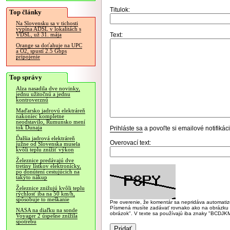
Titulok:
Top články
Na Slovensku sa v tichosti
vypína ADSL v lokalitách s
Text:
VDSL, už 31. mája
Orange sa doťahuje na UPC
a O2, spustí 2.5 Gbps
pripojenie
Top správy
Alza nasadila dve novinky,
jednu užitočnú a jednu
kontroverznú
Maďarsko jadrovú elektráreň
nakoniec kompletne
neodstavilo, Rumunsko mení
tok Dunaja
Prihláste sa
a povoľte si emailové notifiká
Ďalšia jadrová elektráreň
Overovací text:
južne od Slovenska musela
kvôli teplu znížiť výkon
Železnice predávajú dve
tretiny lístkov elektronicky,
po donútení cestujúcich na
takýto nákup
Železnice znižujú kvôli teplu
rýchlosť iba na 50 km/h,
spôsobuje to meškanie
Pre overenie, že komentár sa nepridáva automatizov
Písmená musíte zadávať rovnako ako na obrázku veľk
NASA na diaľku na sonde
obrázok". V texte sa používajú iba znaky "BC
Voyager 2 úspešne znížila
spotrebu