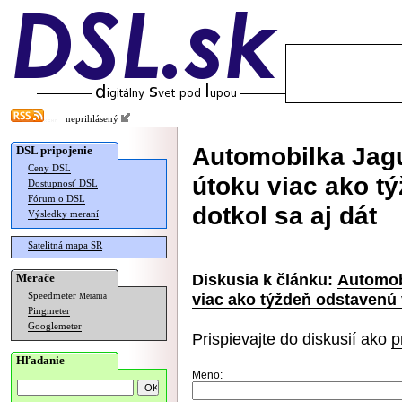
neprihlásený
Automobilka Jag
DSL pripojenie
Ceny DSL
útoku viac ako t
Dostupnosť DSL
Fórum o DSL
dotkol sa aj dát
Výsledky meraní
Satelitná mapa SR
Diskusia k článku:
Automob
Merače
viac ako týždeň odstavenú 
Speedmeter
Merania
Pingmeter
Googlemeter
Prispievajte do diskusií ako
p
Hľadanie
Meno: