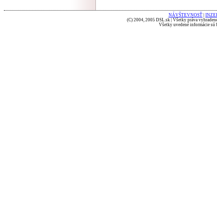
NÁVŠTEVNOSŤ
|
INZE
(C) 2004, 2005 DSL.sk | Všetky práva vyhradené
Všetky uvedené informácie sú b