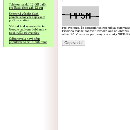
Telekom pridal 12 GB balík
pre Easy, chce zaň 12 eur
Spustená výroba flash
pamäte s novým najvyšším
počtom vrstiev
Súd zakázal samojazdiacim
Pre overenie, že komentár sa nepridáva automatizov
Google taxíkom dobíjanie v
Písmená musíte zadávať rovnako ako na obrázku veľk
noci, rušili obyvateľov
obrázok". V texte sa používajú iba znaky "BC
Odštartovala nová séria
populárneho sci-fi Futurama