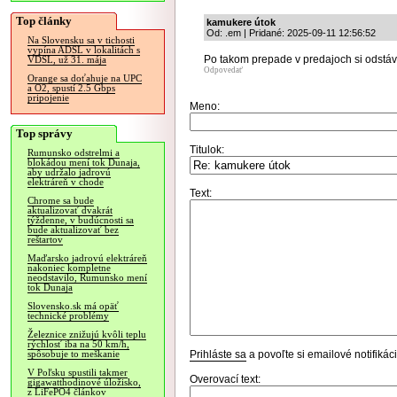
Top články
kamukere útok
Od: .em | Pridané: 2025-09-11 12:56:52
Na Slovensku sa v tichosti
vypína ADSL v lokalitách s
Po takom prepade v predajoch si odstá
VDSL, už 31. mája
Odpovedať
Orange sa doťahuje na UPC
a O2, spustí 2.5 Gbps
pripojenie
Meno:
Top správy
Titulok:
Rumunsko odstrelmi a
blokádou mení tok Dunaja,
aby udržalo jadrovú
elektráreň v chode
Text:
Chrome sa bude
aktualizovať dvakrát
týždenne, v budúcnosti sa
bude aktualizovať bez
reštartov
Maďarsko jadrovú elektráreň
nakoniec kompletne
neodstavilo, Rumunsko mení
tok Dunaja
Slovensko.sk má opäť
technické problémy
Železnice znižujú kvôli teplu
rýchlosť iba na 50 km/h,
Prihláste sa
a povoľte si emailové notifiká
spôsobuje to meškanie
V Poľsku spustili takmer
Overovací text:
gigawatthodinové úložisko,
z LiFePO4 článkov