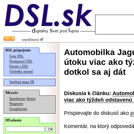
neprihlásený
Automobilka Jag
DSL pripojenie
Ceny DSL
útoku viac ako t
Dostupnosť DSL
Fórum o DSL
dotkol sa aj dát
Výsledky meraní
Satelitná mapa SR
Diskusia k článku:
Automob
Merače
viac ako týždeň odstavenú 
Speedmeter
Merania
Pingmeter
Googlemeter
Prispievajte do diskusií ako
p
Hľadanie
Komentár, na ktorý odpovedá