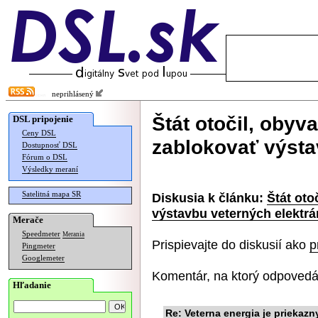
neprihlásený
Štát otočil, oby
DSL pripojenie
Ceny DSL
zablokovať výsta
Dostupnosť DSL
Fórum o DSL
Výsledky meraní
Satelitná mapa SR
Diskusia k článku:
Štát ot
výstavbu veterných elektrá
Merače
Speedmeter
Merania
Prispievajte do diskusií ako
p
Pingmeter
Googlemeter
Komentár, na ktorý odpovedá
Hľadanie
Re: Veterna energia je priekaz