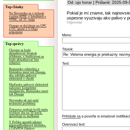
Od: ujo horar | Pridané: 2025-09
Top články
Pokial je mi zname, tak najnovsie
Na Slovensku sa v tichosti
vypína ADSL v lokalitách s
uspesne vyuzivaju ako palivo v 
VDSL, už 31. mája
Odpovedať
Orange sa doťahuje na UPC
a O2, spustí 2.5 Gbps
pripojenie
Meno:
Top správy
Titulok:
Chrome sa bude
aktualizovať dvakrát
týždenne, v budúcnosti sa
bude aktualizovať bez
reštartov
Text:
Rumunsko odstrelmi a
blokádou mení tok Dunaja,
aby udržalo jadrovú
elektráreň v chode
Maďarsko jadrovú elektráreň
nakoniec kompletne
neodstavilo, Rumunsko mení
tok Dunaja
Slovensko.sk má opäť
technické problémy
Železnice znižujú kvôli teplu
rýchlosť iba na 50 km/h,
spôsobuje to meškanie
Prihláste sa
a povoľte si emailové notifiká
V Poľsku spustili takmer
Overovací text:
gigawatthodinové úložisko,
z LiFePO4 článkov