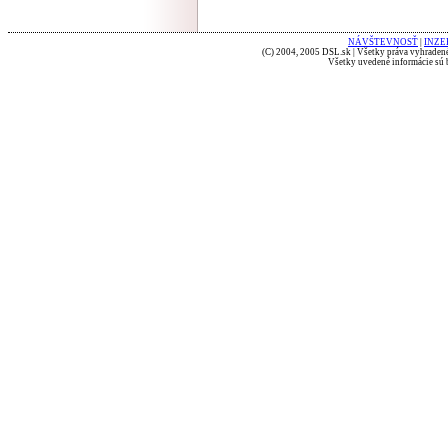
NÁVŠTEVNOSŤ
|
INZE
(C) 2004, 2005 DSL.sk | Všetky práva vyhradené
Všetky uvedené informácie sú b