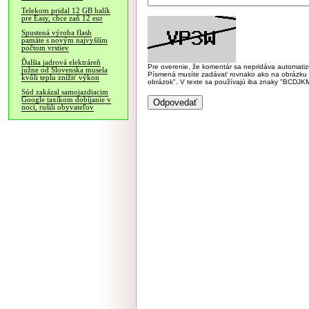
Telekom pridal 12 GB balík
pre Easy, chce zaň 12 eur
Spustená výroba flash
pamäte s novým najvyšším
počtom vrstiev
Ďalšia jadrová elektráreň
Pre overenie, že komentár sa nepridáva automatizov
južne od Slovenska musela
Písmená musíte zadávať rovnako ako na obrázku veľk
kvôli teplu znížiť výkon
obrázok". V texte sa používajú iba znaky "BC
Súd zakázal samojazdiacim
Google taxíkom dobíjanie v
noci, rušili obyvateľov