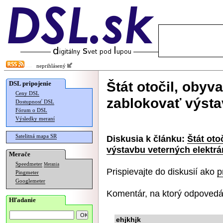
neprihlásený
Štát otočil, oby
DSL pripojenie
Ceny DSL
zablokovať výsta
Dostupnosť DSL
Fórum o DSL
Výsledky meraní
Satelitná mapa SR
Diskusia k článku:
Štát ot
výstavbu veterných elektrá
Merače
Speedmeter
Merania
Prispievajte do diskusií ako
p
Pingmeter
Googlemeter
Komentár, na ktorý odpovedá
Hľadanie
ehjkhjk