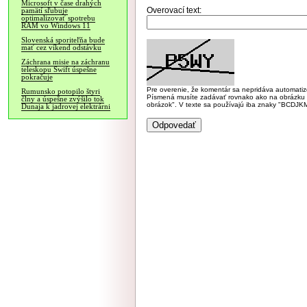
Microsoft v čase drahých
Overovací text:
pamätí sľubuje
optimalizovať spotrebu
RAM vo Windows 11
Slovenská sporiteľňa bude
mať cez víkend odstávku
Záchrana misie na záchranu
teleskopu Swift úspešne
pokračuje
Pre overenie, že komentár sa nepridáva automatizov
Rumunsko potopilo štyri
Písmená musíte zadávať rovnako ako na obrázku veľk
člny a úspešne zvýšilo tok
obrázok". V texte sa používajú iba znaky "BC
Dunaja k jadrovej elektrárni