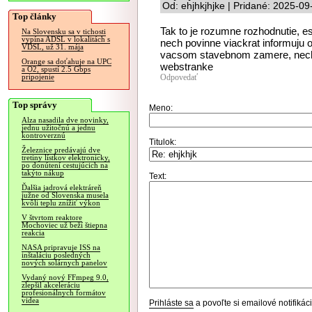
Od: ehjhkjhjke | Pridané: 2025-09
Top články
Tak to je rozumne rozhodnutie, e
Na Slovensku sa v tichosti
vypína ADSL v lokalitách s
nech povinne viackrat informuju
VDSL, už 31. mája
vacsom stavebnom zamere, nech t
Orange sa doťahuje na UPC
webstranke
a O2, spustí 2.5 Gbps
Odpovedať
pripojenie
Top správy
Meno:
Alza nasadila dve novinky,
jednu užitočnú a jednu
kontroverznú
Titulok:
Železnice predávajú dve
tretiny lístkov elektronicky,
po donútení cestujúcich na
takýto nákup
Text:
Ďalšia jadrová elektráreň
južne od Slovenska musela
kvôli teplu znížiť výkon
V štvrtom reaktore
Mochoviec už beží štiepna
reakcia
NASA pripravuje ISS na
inštaláciu posledných
nových solárnych panelov
Vydaný nový FFmpeg 9.0,
zlepšil akceleráciu
profesionálnych formátov
videa
Prihláste sa
a povoľte si emailové notifiká