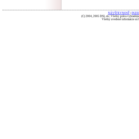
NÁVŠTEVNOSŤ
|
INZE
(C) 2004, 2005 DSL.sk | Všetky práva vyhradené
Všetky uvedené informácie sú b