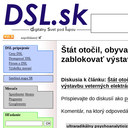
neprihlásený
Štát otočil, oby
DSL pripojenie
Ceny DSL
zablokovať výsta
Dostupnosť DSL
Fórum o DSL
Výsledky meraní
Satelitná mapa SR
Diskusia k článku:
Štát ot
výstavbu veterných elektrá
Merače
Speedmeter
Merania
Prispievajte do diskusií ako
p
Pingmeter
Googlemeter
Komentár, na ktorý odpovedá
Hľadanie
ultraradikálny psychoanalytici