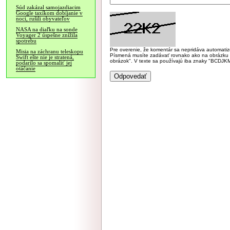
Súd zakázal samojazdiacim
Google taxíkom dobíjanie v
noci, rušili obyvateľov
NASA na diaľku na sonde
Voyager 2 úspešne znížila
spotrebu
Pre overenie, že komentár sa nepridáva automatizov
Misia na záchranu teleskopu
Písmená musíte zadávať rovnako ako na obrázku veľk
Swift ešte nie je stratená,
obrázok". V texte sa používajú iba znaky "BC
podarilo sa spomaliť jej
otáčanie