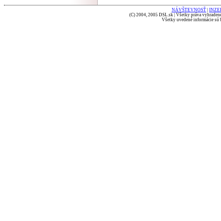
NÁVŠTEVNOSŤ
|
INZE
(C) 2004, 2005 DSL.sk | Všetky práva vyhradené
Všetky uvedené informácie sú b