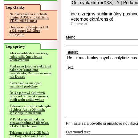
Od: syntaxterrorXXX, . Y | Pridan
Top články
ide o zrejmý subliminálny pushin
Na Slovensku sa v tichosti
vypína ADSL v lokalitách s
veternoelektrárenské.
VDSL, už 31. mája
Odpovedať
Orange sa doťahuje na UPC
a O2, spustí 2.5 Gbps
pripojenie
Meno:
Top správy
Titulok:
Alza nasadila dve novinky,
jednu užitočnú a jednu
kontroverznú
Maďarsko jadrovú elektráreň
Text:
nakoniec kompletne
neodstavilo, Rumunsko mení
tok Dunaja
Slovensko.sk má opäť
technické problémy
Ďalšia jadrová elektráreň
južne od Slovenska musela
kvôli teplu znížiť výkon
Železnice znižujú kvôli teplu
rýchlosť iba na 50 km/h,
spôsobuje to meškanie
V Poľsku spustili takmer
gigawatthodinové úložisko,
Prihláste sa
a povoľte si emailové notifiká
z LiFePO4 článkov
Overovací text:
Telekom pridal 12 GB balík
pre Easy, chce zaň 12 eur