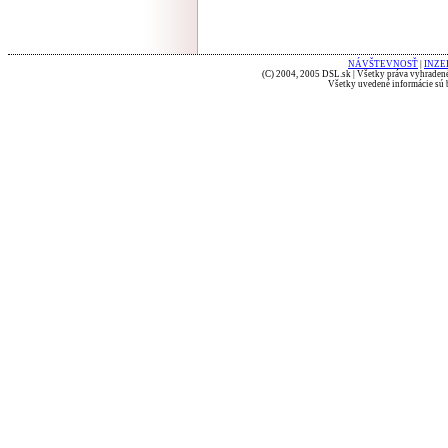
NÁVŠTEVNOSŤ
|
INZE
(C) 2004, 2005 DSL.sk | Všetky práva vyhradené
Všetky uvedené informácie sú b