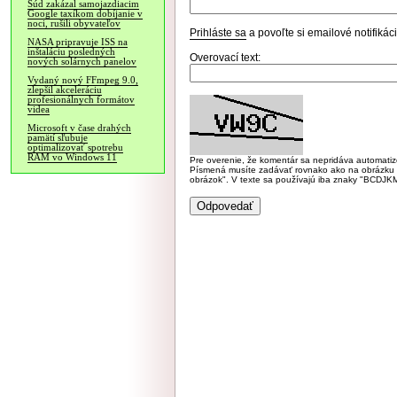
Súd zakázal samojazdiacim
Google taxíkom dobíjanie v
noci, rušili obyvateľov
Prihláste sa
a povoľte si emailové notifiká
NASA pripravuje ISS na
inštaláciu posledných
Overovací text:
nových solárnych panelov
Vydaný nový FFmpeg 9.0,
zlepšil akceleráciu
profesionálnych formátov
videa
Microsoft v čase drahých
pamätí sľubuje
optimalizovať spotrebu
RAM vo Windows 11
Pre overenie, že komentár sa nepridáva automatizov
Písmená musíte zadávať rovnako ako na obrázku veľk
obrázok". V texte sa používajú iba znaky "BC