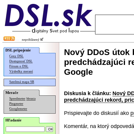
neprihlásený
Nový DDoS útok b
DSL pripojenie
Ceny DSL
predchádzajúci r
Dostupnosť DSL
Fórum o DSL
Google
Výsledky meraní
Satelitná mapa SR
Diskusia k článku:
Nový DDo
Merače
predchádzajúci rekord, pri
Speedmeter
Merania
Pingmeter
Googlemeter
Prispievajte do diskusií ako
p
Hľadanie
Komentár, na ktorý odpovedá