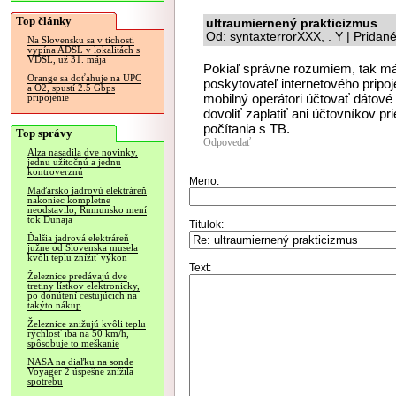
Top články
ultraumiernený prakticizmus
Od: syntaxterrorXXX, . Y | Pridan
Na Slovensku sa v tichosti
vypína ADSL v lokalitách s
VDSL, už 31. mája
Pokiaľ správne rozumiem, tak má
Orange sa doťahuje na UPC
poskytovateľ internetového pripo
a O2, spustí 2.5 Gbps
mobilný operátori účtovať dátové
pripojenie
dovoliť zaplatiť ani účtovníkov 
počítania s TB.
Top správy
Odpovedať
Alza nasadila dve novinky,
jednu užitočnú a jednu
kontroverznú
Meno:
Maďarsko jadrovú elektráreň
nakoniec kompletne
neodstavilo, Rumunsko mení
tok Dunaja
Titulok:
Ďalšia jadrová elektráreň
južne od Slovenska musela
kvôli teplu znížiť výkon
Text:
Železnice predávajú dve
tretiny lístkov elektronicky,
po donútení cestujúcich na
takýto nákup
Železnice znižujú kvôli teplu
rýchlosť iba na 50 km/h,
spôsobuje to meškanie
NASA na diaľku na sonde
Voyager 2 úspešne znížila
spotrebu