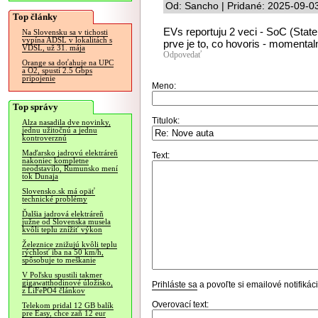
Od: Sancho | Pridané: 2025-09-0
Top články
EVs reportuju 2 veci - SoC (State 
Na Slovensku sa v tichosti
vypína ADSL v lokalitách s
prve je to, co hovoris - momentaln
VDSL, už 31. mája
Odpovedať
Orange sa doťahuje na UPC
a O2, spustí 2.5 Gbps
pripojenie
Meno:
Top správy
Titulok:
Alza nasadila dve novinky,
jednu užitočnú a jednu
kontroverznú
Maďarsko jadrovú elektráreň
Text:
nakoniec kompletne
neodstavilo, Rumunsko mení
tok Dunaja
Slovensko.sk má opäť
technické problémy
Ďalšia jadrová elektráreň
južne od Slovenska musela
kvôli teplu znížiť výkon
Železnice znižujú kvôli teplu
rýchlosť iba na 50 km/h,
spôsobuje to meškanie
V Poľsku spustili takmer
gigawatthodinové úložisko,
Prihláste sa
a povoľte si emailové notifiká
z LiFePO4 článkov
Overovací text:
Telekom pridal 12 GB balík
pre Easy, chce zaň 12 eur