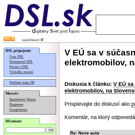
neprihlásený
V EÚ sa v súčasn
DSL pripojenie
Ceny DSL
elektromobilov, 
Dostupnosť DSL
Fórum o DSL
Výsledky meraní
Satelitná mapa SR
Diskusia k článku:
V EÚ sa
elektromobilov, na Sloven
Merače
Speedmeter
Merania
Prispievajte do diskusií ako
p
Pingmeter
Googlemeter
Komentár, na ktorý odpovedá
Hľadanie
Re: Nove auta