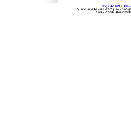
NÁVŠTEVNOSŤ
|
INZE
(C) 2004, 2005 DSL.sk | Všetky práva vyhradené
Všetky uvedené informácie sú b