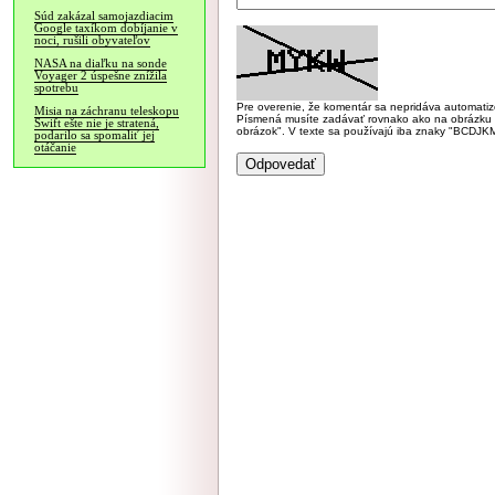
Súd zakázal samojazdiacim
Google taxíkom dobíjanie v
noci, rušili obyvateľov
NASA na diaľku na sonde
Voyager 2 úspešne znížila
spotrebu
Pre overenie, že komentár sa nepridáva automatizov
Misia na záchranu teleskopu
Písmená musíte zadávať rovnako ako na obrázku veľk
Swift ešte nie je stratená,
obrázok". V texte sa používajú iba znaky "BC
podarilo sa spomaliť jej
otáčanie