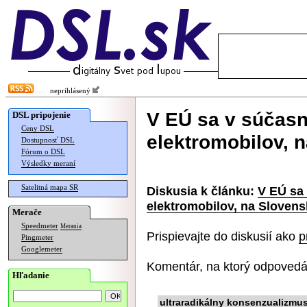
neprihlásený
V EÚ sa v súčasn
DSL pripojenie
Ceny DSL
elektromobilov, 
Dostupnosť DSL
Fórum o DSL
Výsledky meraní
Satelitná mapa SR
Diskusia k článku:
V EÚ sa
elektromobilov, na Sloven
Merače
Speedmeter
Merania
Prispievajte do diskusií ako
p
Pingmeter
Googlemeter
Komentár, na ktorý odpovedá
Hľadanie
ultraradikálny konsenzualizmu