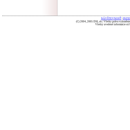
NÁVŠTEVNOSŤ
|
INZE
(C) 2004, 2005 DSL.sk | Všetky práva vyhradené
Všetky uvedené informácie sú b