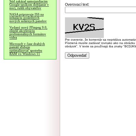
Súd zakázal samojazdiacim
Overovací text:
Google taxíkom dobíjanie v
noci, rušili obyvateľov
NASA pripravuje ISS na
inštaláciu posledných
nových solárnych panelov
Vydaný nový FFmpeg 9.0,
zlepšil akceleráciu
profesionálnych formátov
videa
Pre overenie, že komentár sa nepridáva automatizov
Písmená musíte zadávať rovnako ako na obrázku veľk
Microsoft v čase drahých
obrázok". V texte sa používajú iba znaky "BC
pamätí sľubuje
optimalizovať spotrebu
RAM vo Windows 11