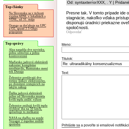
Od: syntaxterrorXXX, . Y | Pridan
Top články
Presne tak. V tomto prípade ide 
Na Slovensku sa v tichosti
vypína ADSL v lokalitách s
stagnácie, nakoľko vďaka príst
VDSL, už 31. mája
disponujú úradníci priekazne ove
Orange sa doťahuje na UPC
spoločnosti.
a O2, spustí 2.5 Gbps
Odpovedať
pripojenie
Top správy
Meno:
Alza nasadila dve novinky,
jednu užitočnú a jednu
kontroverznú
Titulok:
Maďarsko jadrovú elektráreň
nakoniec kompletne
neodstavilo, Rumunsko mení
tok Dunaja
Text:
Železnice predávajú dve
tretiny lístkov elektronicky,
po donútení cestujúcich na
takýto nákup
Ďalšia jadrová elektráreň
južne od Slovenska musela
kvôli teplu znížiť výkon
Železnice znižujú kvôli teplu
rýchlosť iba na 50 km/h,
spôsobuje to meškanie
NASA na diaľku na sonde
Voyager 2 úspešne znížila
spotrebu
Prihláste sa
a povoľte si emailové notifiká