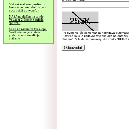
Súd zakázal samojazdiacim
Google taxíkom dobíjanie v
noci, rušili obyvateľov
NASA na diaľku na sonde
Voyager 2 úspešne znížila
spotrebu
Misia na záchranu teleskopu
Swift ešte nie je stratená,
Pre overenie, že komentár sa nepridáva automatizov
podarilo sa spomaliť jej
Písmená musíte zadávať rovnako ako na obrázku veľk
otáčanie
obrázok". V texte sa používajú iba znaky "BC