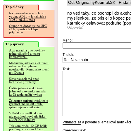
Od: OriginalnyKoumakSK | Pridan
Top články
no ved taky, co pochopil do akeho
Na Slovensku sa v tichosti
vypína ADSL v lokalitách s
myslienkou, ze prisiel o kopec p
VDSL, už 31. mája
karmicky oslavovat podruhe (popr
Orange sa doťahuje na UPC
Odpovedať
a O2, spustí 2.5 Gbps
pripojenie
Meno:
Top správy
Alza nasadila dve novinky,
jednu užitočnú a jednu
Titulok:
kontroverznú
Maďarsko jadrovú elektráreň
nakoniec kompletne
Text:
neodstavilo, Rumunsko mení
tok Dunaja
Slovensko.sk má opäť
technické problémy
Ďalšia jadrová elektráreň
južne od Slovenska musela
kvôli teplu znížiť výkon
Železnice znižujú kvôli teplu
rýchlosť iba na 50 km/h,
spôsobuje to meškanie
V Poľsku spustili takmer
gigawatthodinové úložisko,
z LiFePO4 článkov
Prihláste sa
a povoľte si emailové notifiká
Telekom pridal 12 GB balík
pre Easy, chce zaň 12 eur
Overovací text: