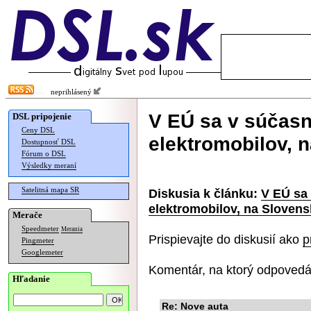
neprihlásený
V EÚ sa v súčasn
DSL pripojenie
Ceny DSL
elektromobilov, 
Dostupnosť DSL
Fórum o DSL
Výsledky meraní
Satelitná mapa SR
Diskusia k článku:
V EÚ sa
elektromobilov, na Sloven
Merače
Speedmeter
Merania
Prispievajte do diskusií ako
p
Pingmeter
Googlemeter
Komentár, na ktorý odpovedá
Hľadanie
Re: Nove auta