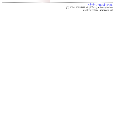
NÁVŠTEVNOSŤ
|
INZE
(C) 2004, 2005 DSL.sk | Všetky práva vyhradené
Všetky uvedené informácie sú b