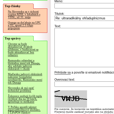
Meno:
Top články
Na Slovensku sa v tichosti
Titulok:
vypína ADSL v lokalitách s
VDSL, už 31. mája
Orange sa doťahuje na UPC
a O2, spustí 2.5 Gbps
Text:
pripojenie
Top správy
Chrome sa bude
aktualizovať dvakrát
týždenne, v budúcnosti sa
bude aktualizovať bez
reštartov
Rumunsko odstrelmi a
blokádou mení tok Dunaja,
aby udržalo jadrovú
elektráreň v chode
Prihláste sa
a povoľte si emailové notifiká
Maďarsko jadrovú elektráreň
nakoniec kompletne
Overovací text:
neodstavilo, Rumunsko mení
tok Dunaja
Slovensko.sk má opäť
technické problémy
Železnice znižujú kvôli teplu
rýchlosť iba na 50 km/h,
spôsobuje to meškanie
V Poľsku spustili takmer
Pre overenie, že komentár sa nepridáva automatizov
gigawatthodinové úložisko,
Písmená musíte zadávať rovnako ako na obrázku veľk
z LiFePO4 článkov