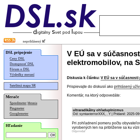
neprihlásený
V EÚ sa v súčasnost
DSL pripojenie
Ceny DSL
elektromobilov, na 
Dostupnosť DSL
Fórum o DSL
Výsledky meraní
Diskusia k článku:
V EÚ sa v súčasnosti
Satelitná mapa SR
Prispievajte do diskusií ako
prihlásený užív
Komentár, na ktorý odpovedáte:
Merače
Speedmeter
Merania
Pingmeter
ultraradikálny ohľaduplnizmus
Googlemeter
Od: syntaxterrorXXX, . Y | Pridané: 2025-09
Pri zohľadnení pomeru počtu obyvateľo
Hľadanie
vyrobených len na priblíženie sa ku vízii
Odpovedať