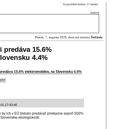
Za poslednú hodinu: 57 meraní
inzercia
Piatok, 7. augusta 2026, dnes má meniny
Štefánia
i predáva 15.6%
Slovensku 4.4%
 predáva 15.6% elektromobilov, na Slovensku 4.4%
ateľ
.
-01 17:43:46
v by ich v EÚ trebalo predávať priekazne aspoň 500%
 Slovenskej ekologickosti.