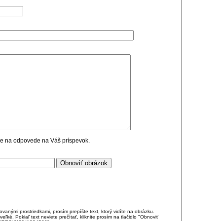
cie na odpovede na Váš príspevok.
anými prostriedkami, prosím prepíšte text, ktorý vidíte na obrázku.
é. Pokiaľ text neviete prečítať, kliknite prosím na tlačidlo "Obnoviť