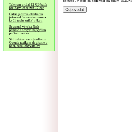
obrázok". V texte sa používajú iba znaky "BC
Telekom pridal 12 GB balík
pre Easy, chce zaň 12 eur
Ďalšia jadrová elektráreň
južne od Slovenska musela
kvôli teplu znížiť výkon
Spustená výroba flash
pamäte s novým najvyšším
počtom vrstiev
Súd zakázal samojazdiacim
Google taxíkom dobíjanie v
noci, rušili obyvateľov