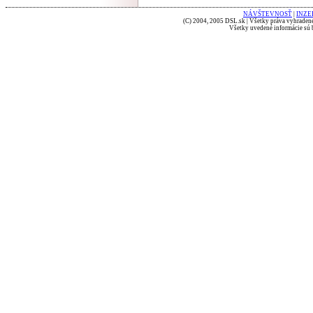
NÁVŠTEVNOSŤ
|
INZE
(C) 2004, 2005 DSL.sk | Všetky práva vyhradené
Všetky uvedené informácie sú b