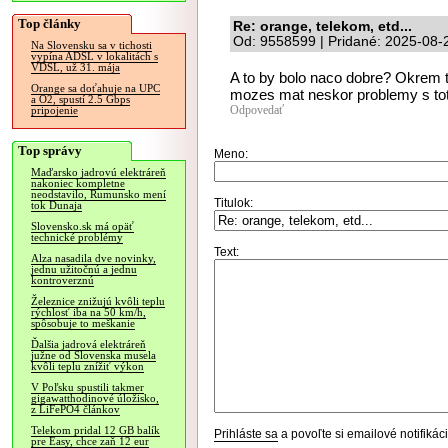
Top články
Re: orange, telekom, etd...
Od: 9558599 | Pridané: 2025-08-
Na Slovensku sa v tichosti
vypína ADSL v lokalitách s
VDSL, už 31. mája
A to by bolo naco dobre? Okrem t
Orange sa doťahuje na UPC
mozes mat neskor problemy s to
a O2, spustí 2.5 Gbps
Odpovedať
pripojenie
Top správy
Meno:
Maďarsko jadrovú elektráreň
nakoniec kompletne
neodstavilo, Rumunsko mení
Titulok:
tok Dunaja
Slovensko.sk má opäť
technické problémy
Text:
Alza nasadila dve novinky,
jednu užitočnú a jednu
kontroverznú
Železnice znižujú kvôli teplu
rýchlosť iba na 50 km/h,
spôsobuje to meškanie
Ďalšia jadrová elektráreň
južne od Slovenska musela
kvôli teplu znížiť výkon
V Poľsku spustili takmer
gigawatthodinové úložisko,
z LiFePO4 článkov
Telekom pridal 12 GB balík
Prihláste sa
a povoľte si emailové notifiká
pre Easy, chce zaň 12 eur