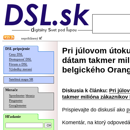
neprihlásený
Pri júlovom útoku
DSL pripojenie
Ceny DSL
dátam takmer mil
Dostupnosť DSL
Fórum o DSL
belgického Oran
Výsledky meraní
Satelitná mapa SR
Diskusia k článku:
Pri júlo
Merače
takmer milióna zákazníkov
Speedmeter
Merania
Pingmeter
Googlemeter
Prispievajte do diskusií ako
p
Hľadanie
Komentár, na ktorý odpovedá