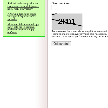
Overovací text:
Súd zakázal samojazdiacim
Google taxíkom dobíjanie v
noci, rušili obyvateľov
NASA na diaľku na sonde
Voyager 2 úspešne znížila
spotrebu
Misia na záchranu teleskopu
Swift ešte nie je stratená,
podarilo sa spomaliť jej
Pre overenie, že komentár sa nepridáva automatizov
otáčanie
Písmená musíte zadávať rovnako ako na obrázku veľk
obrázok". V texte sa používajú iba znaky "BC