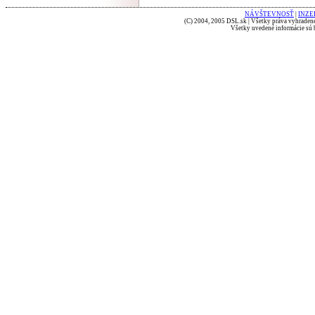
NÁVŠTEVNOSŤ
|
INZE
(C) 2004, 2005 DSL.sk | Všetky práva vyhradené
Všetky uvedené informácie sú b