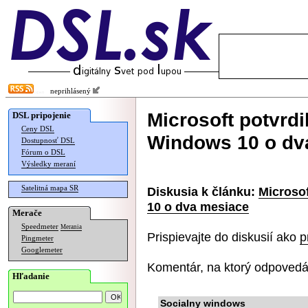
neprihlásený
Microsoft potvrd
DSL pripojenie
Ceny DSL
Windows 10 o dv
Dostupnosť DSL
Fórum o DSL
Výsledky meraní
Satelitná mapa SR
Diskusia k článku:
Microso
10 o dva mesiace
Merače
Speedmeter
Merania
Prispievajte do diskusií ako
p
Pingmeter
Googlemeter
Komentár, na ktorý odpovedá
Hľadanie
Socialny windows