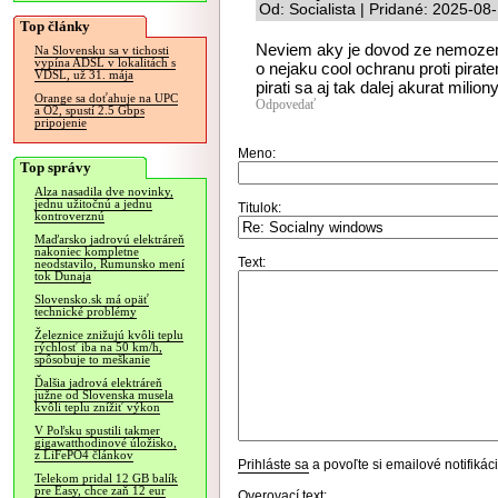
Od: Socialista | Pridané: 2025-08
Top články
Neviem aky je dovod ze nemozem
Na Slovensku sa v tichosti
vypína ADSL v lokalitách s
o nejaku cool ochranu proti pirate
VDSL, už 31. mája
pirati sa aj tak dalej akurat mili
Orange sa doťahuje na UPC
Odpovedať
a O2, spustí 2.5 Gbps
pripojenie
Meno:
Top správy
Alza nasadila dve novinky,
jednu užitočnú a jednu
Titulok:
kontroverznú
Maďarsko jadrovú elektráreň
nakoniec kompletne
Text:
neodstavilo, Rumunsko mení
tok Dunaja
Slovensko.sk má opäť
technické problémy
Železnice znižujú kvôli teplu
rýchlosť iba na 50 km/h,
spôsobuje to meškanie
Ďalšia jadrová elektráreň
južne od Slovenska musela
kvôli teplu znížiť výkon
V Poľsku spustili takmer
gigawatthodinové úložisko,
z LiFePO4 článkov
Prihláste sa
a povoľte si emailové notifiká
Telekom pridal 12 GB balík
pre Easy, chce zaň 12 eur
Overovací text: