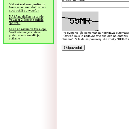
Súd zakázal samojazdiacim
Google taxíkom dobíjanie v
noci, rušili obyvateľov
NASA na diaľku na sonde
Voyager 2 úspešne znížila
spotrebu
Misia na záchranu teleskopu
Swift ešte nie je stratená,
Pre overenie, že komentár sa nepridáva automatizov
podarilo sa spomaliť jej
Písmená musíte zadávať rovnako ako na obrázku veľk
otáčanie
obrázok". V texte sa používajú iba znaky "BC