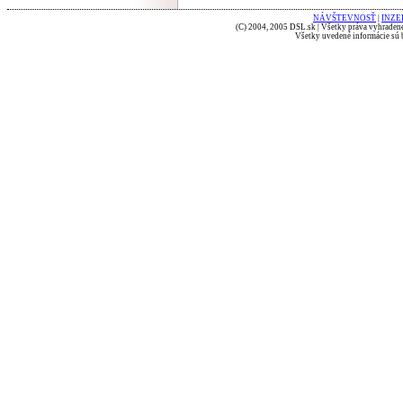
NÁVŠTEVNOSŤ
|
INZE
(C) 2004, 2005 DSL.sk | Všetky práva vyhradené
Všetky uvedené informácie sú b