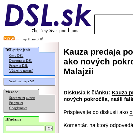
neprihlásený
Kauza predaja p
DSL pripojenie
Ceny DSL
ako nových pokroč
Dostupnosť DSL
Fórum o DSL
Malajzii
Výsledky meraní
Satelitná mapa SR
Diskusia k článku:
Kauza p
Merače
nových pokročila, našli fal
Speedmeter
Merania
Pingmeter
Googlemeter
Prispievajte do diskusií ako
p
Hľadanie
Komentár, na ktorý odpovedá