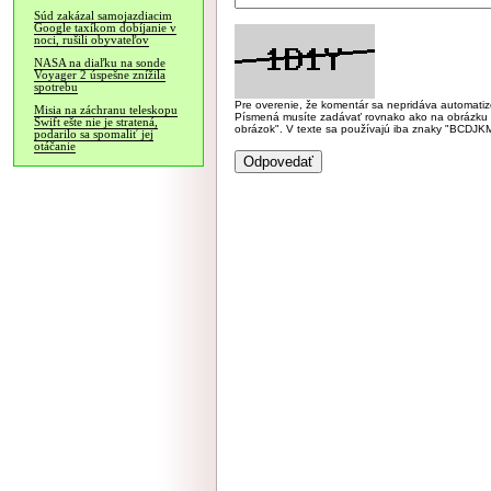
Súd zakázal samojazdiacim
Google taxíkom dobíjanie v
noci, rušili obyvateľov
NASA na diaľku na sonde
Voyager 2 úspešne znížila
spotrebu
Pre overenie, že komentár sa nepridáva automatizov
Misia na záchranu teleskopu
Písmená musíte zadávať rovnako ako na obrázku veľk
Swift ešte nie je stratená,
obrázok". V texte sa používajú iba znaky "BC
podarilo sa spomaliť jej
otáčanie