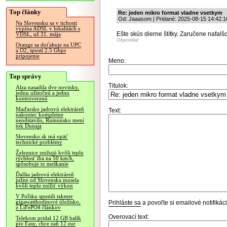
Top články
Re: jeden mikro format vladne vsetkym
Od: Jaaasom | Pridané: 2025-08-15 14:42:1
Na Slovensku sa v tichosti
vypína ADSL v lokalitách s
Ešte skús dierne štítky. Zaručene nafalš
VDSL, už 31. mája
Odpovedať
Orange sa doťahuje na UPC
a O2, spustí 2.5 Gbps
pripojenie
Meno:
Top správy
Titulok:
Alza nasadila dve novinky,
jednu užitočnú a jednu
kontroverznú
Maďarsko jadrovú elektráreň
Text:
nakoniec kompletne
neodstavilo, Rumunsko mení
tok Dunaja
Slovensko.sk má opäť
technické problémy
Železnice znižujú kvôli teplu
rýchlosť iba na 50 km/h,
spôsobuje to meškanie
Ďalšia jadrová elektráreň
južne od Slovenska musela
kvôli teplu znížiť výkon
V Poľsku spustili takmer
gigawatthodinové úložisko,
Prihláste sa
a povoľte si emailové notifiká
z LiFePO4 článkov
Overovací text:
Telekom pridal 12 GB balík
pre Easy, chce zaň 12 eur