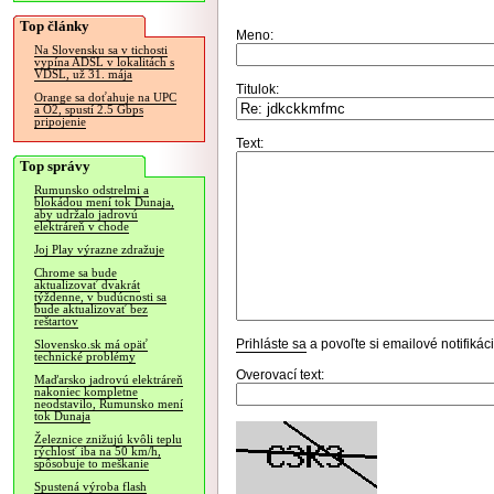
Top články
Meno:
Na Slovensku sa v tichosti
vypína ADSL v lokalitách s
VDSL, už 31. mája
Titulok:
Orange sa doťahuje na UPC
a O2, spustí 2.5 Gbps
pripojenie
Text:
Top správy
Rumunsko odstrelmi a
blokádou mení tok Dunaja,
aby udržalo jadrovú
elektráreň v chode
Joj Play výrazne zdražuje
Chrome sa bude
aktualizovať dvakrát
týždenne, v budúcnosti sa
bude aktualizovať bez
reštartov
Prihláste sa
a povoľte si emailové notifiká
Slovensko.sk má opäť
technické problémy
Overovací text:
Maďarsko jadrovú elektráreň
nakoniec kompletne
neodstavilo, Rumunsko mení
tok Dunaja
Železnice znižujú kvôli teplu
rýchlosť iba na 50 km/h,
spôsobuje to meškanie
Spustená výroba flash