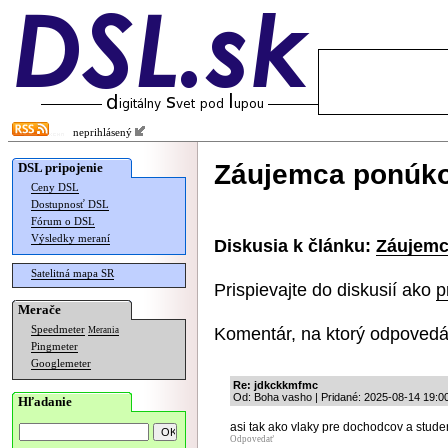
neprihlásený
Záujemca ponúkol
DSL pripojenie
Ceny DSL
Dostupnosť DSL
Fórum o DSL
Výsledky meraní
Diskusia k článku:
Záujemc
Satelitná mapa SR
Prispievajte do diskusií ako
p
Merače
Komentár, na ktorý odpovedá
Speedmeter
Merania
Pingmeter
Googlemeter
Re: jdkckkmfmc
Od: Boha vasho | Pridané: 2025-08-14 19:0
Hľadanie
asi tak ako vlaky pre dochodcov a stude
Odpovedať