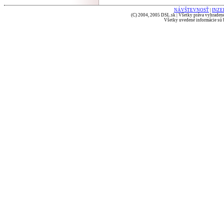
NÁVŠTEVNOSŤ
|
INZE
(C) 2004, 2005 DSL.sk | Všetky práva vyhradené
Všetky uvedené informácie sú b