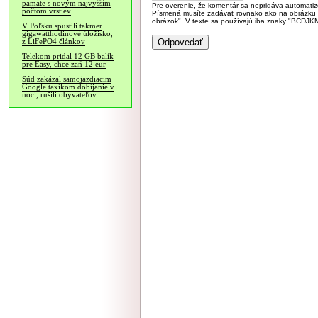
pamäte s novým najvyšším
Pre overenie, že komentár sa nepridáva automatizov
počtom vrstiev
Písmená musíte zadávať rovnako ako na obrázku veľk
obrázok". V texte sa používajú iba znaky "BC
V Poľsku spustili takmer
gigawatthodinové úložisko,
z LiFePO4 článkov
Telekom pridal 12 GB balík
pre Easy, chce zaň 12 eur
Súd zakázal samojazdiacim
Google taxíkom dobíjanie v
noci, rušili obyvateľov