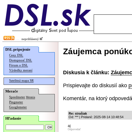
neprihlásený
Záujemca ponúkol
DSL pripojenie
Ceny DSL
Dostupnosť DSL
Fórum o DSL
Výsledky meraní
Diskusia k článku:
Záujemc
Satelitná mapa SR
Prispievajte do diskusií ako
p
Merače
Komentár, na ktorý odpovedá
Speedmeter
Merania
Pingmeter
Googlemeter
Re: strašiak
Od: *** | Pridané: 2025-08-14 10:48:54
Hľadanie
aj
Odpovedať