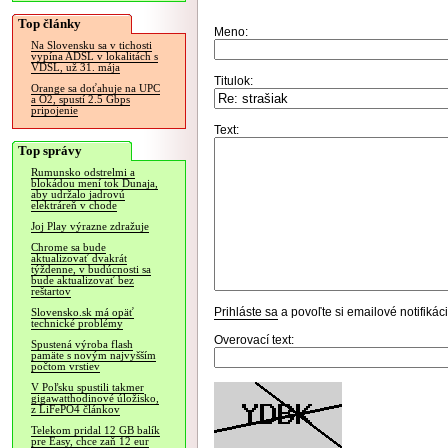
Top články
Meno:
Na Slovensku sa v tichosti
vypína ADSL v lokalitách s
VDSL, už 31. mája
Titulok:
Orange sa doťahuje na UPC
a O2, spustí 2.5 Gbps
pripojenie
Text:
Top správy
Rumunsko odstrelmi a
blokádou mení tok Dunaja,
aby udržalo jadrovú
elektráreň v chode
Joj Play výrazne zdražuje
Chrome sa bude
aktualizovať dvakrát
týždenne, v budúcnosti sa
bude aktualizovať bez
reštartov
Prihláste sa
a povoľte si emailové notifiká
Slovensko.sk má opäť
technické problémy
Overovací text:
Spustená výroba flash
pamäte s novým najvyšším
počtom vrstiev
V Poľsku spustili takmer
gigawatthodinové úložisko,
z LiFePO4 článkov
Telekom pridal 12 GB balík
pre Easy, chce zaň 12 eur