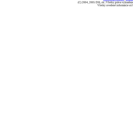
(C) 2004, 2005 DSL.sk | Všetky práva vyhradené
Všetky uvedené informácie sú b