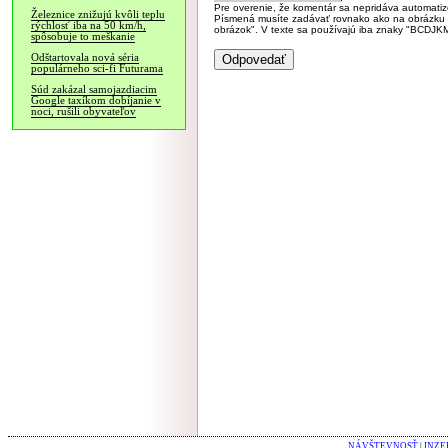
Pre overenie, že komentár sa nepridáva automatizov
Železnice znižujú kvôli teplu
Písmená musíte zadávať rovnako ako na obrázku veľk
rýchlosť iba na 50 km/h,
obrázok". V texte sa používajú iba znaky "BC
spôsobuje to meškanie
Odštartovala nová séria
populárneho sci-fi Futurama
Súd zakázal samojazdiacim
Google taxíkom dobíjanie v
noci, rušili obyvateľov
NÁVŠTEVNOSŤ
|
INZE