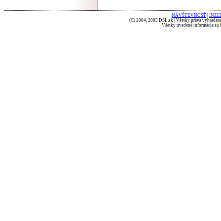
NÁVŠTEVNOSŤ
|
INZE
(C) 2004, 2005 DSL.sk | Všetky práva vyhradené
Všetky uvedené informácie sú b