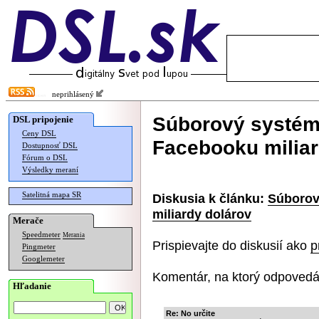
neprihlásený
Súborový systém 
DSL pripojenie
Ceny DSL
Facebooku miliar
Dostupnosť DSL
Fórum o DSL
Výsledky meraní
Satelitná mapa SR
Diskusia k článku:
Súborov
miliardy dolárov
Merače
Speedmeter
Merania
Prispievajte do diskusií ako
p
Pingmeter
Googlemeter
Komentár, na ktorý odpovedá
Hľadanie
Re: No určite