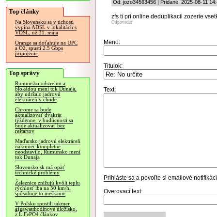
Od: jozo34563456 | Pridané: 2025-08-11 14
Top články
zfs ti pri online deduplikacii zozerie vs
Na Slovensku sa v tichosti
Odpovedať
vypína ADSL v lokalitách s
VDSL, už 31. mája
Meno:
Orange sa doťahuje na UPC
a O2, spustí 2.5 Gbps
pripojenie
Titulok:
Top správy
Rumunsko odstrelmi a
blokádou mení tok Dunaja,
Text:
aby udržalo jadrovú
elektráreň v chode
Chrome sa bude
aktualizovať dvakrát
týždenne, v budúcnosti sa
bude aktualizovať bez
reštartov
Maďarsko jadrovú elektráreň
nakoniec kompletne
neodstavilo, Rumunsko mení
tok Dunaja
Slovensko.sk má opäť
technické problémy
Prihláste sa
a povoľte si emailové notifiká
Železnice znižujú kvôli teplu
rýchlosť iba na 50 km/h,
Overovací text:
spôsobuje to meškanie
V Poľsku spustili takmer
gigawatthodinové úložisko,
z LiFePO4 článkov