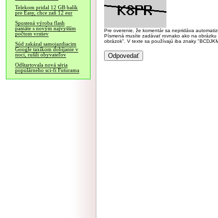
Telekom pridal 12 GB balík
pre Easy, chce zaň 12 eur
Spustená výroba flash
pamäte s novým najvyšším
Pre overenie, že komentár sa nepridáva automatizov
počtom vrstiev
Písmená musíte zadávať rovnako ako na obrázku veľk
obrázok". V texte sa používajú iba znaky "BC
Súd zakázal samojazdiacim
Google taxíkom dobíjanie v
noci, rušili obyvateľov
Odštartovala nová séria
populárneho sci-fi Futurama