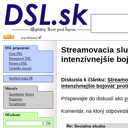
neprihlásený
Streamovacia sl
DSL pripojenie
Ceny DSL
intenzívnejšie bo
Dostupnosť DSL
Fórum o DSL
Výsledky meraní
Satelitná mapa SR
Diskusia k článku:
Streamo
intenzívnejšie bojovať prot
Merače
Speedmeter
Merania
Prispievajte do diskusií ako
p
Pingmeter
Googlemeter
Komentár, na ktorý odpovedá
Hľadanie
Re: Socialna sluzba