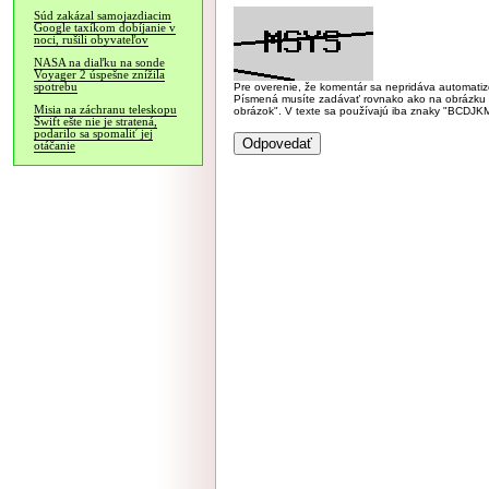
Súd zakázal samojazdiacim
Google taxíkom dobíjanie v
noci, rušili obyvateľov
NASA na diaľku na sonde
Voyager 2 úspešne znížila
spotrebu
Pre overenie, že komentár sa nepridáva automatizov
Písmená musíte zadávať rovnako ako na obrázku veľk
Misia na záchranu teleskopu
obrázok". V texte sa používajú iba znaky "BC
Swift ešte nie je stratená,
podarilo sa spomaliť jej
otáčanie