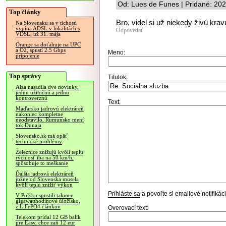
Od: Lues de Funes | Pridané: 20
Top články
Bro, videl si už niekedy živú kr
Na Slovensku sa v tichosti
vypína ADSL v lokalitách s
Odpovedať
VDSL, už 31. mája
Orange sa doťahuje na UPC
a O2, spustí 2.5 Gbps
Meno:
pripojenie
Top správy
Titulok:
Alza nasadila dve novinky,
jednu užitočnú a jednu
kontroverznú
Text:
Maďarsko jadrovú elektráreň
nakoniec kompletne
neodstavilo, Rumunsko mení
tok Dunaja
Slovensko.sk má opäť
technické problémy
Železnice znižujú kvôli teplu
rýchlosť iba na 50 km/h,
spôsobuje to meškanie
Ďalšia jadrová elektráreň
južne od Slovenska musela
kvôli teplu znížiť výkon
Prihláste sa
a povoľte si emailové notifiká
V Poľsku spustili takmer
gigawatthodinové úložisko,
z LiFePO4 článkov
Overovací text:
Telekom pridal 12 GB balík
pre Easy, chce zaň 12 eur