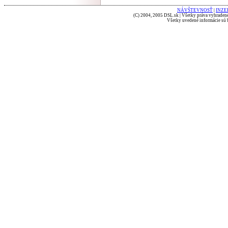
NÁVŠTEVNOSŤ
|
INZE
(C) 2004, 2005 DSL.sk | Všetky práva vyhradené
Všetky uvedené informácie sú b