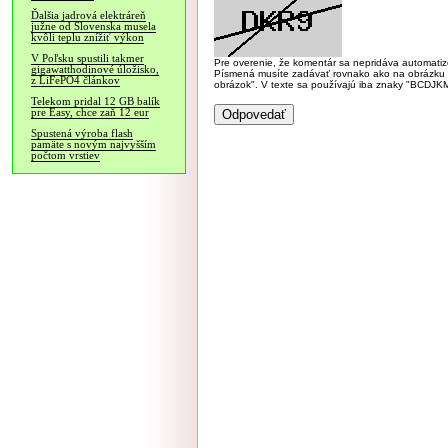
Ďalšia jadrová elektráreň
južne od Slovenska musela
kvôli teplu znížiť výkon
V Poľsku spustili takmer
Pre overenie, že komentár sa nepridáva automatizov
gigawatthodinové úložisko,
Písmená musíte zadávať rovnako ako na obrázku veľk
z LiFePO4 článkov
obrázok". V texte sa používajú iba znaky "BC
Telekom pridal 12 GB balík
pre Easy, chce zaň 12 eur
Spustená výroba flash
pamäte s novým najvyšším
počtom vrstiev