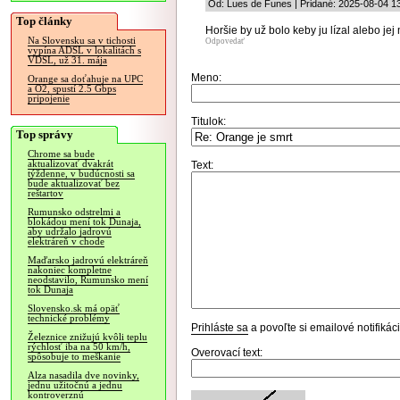
Od: Lues de Funes | Pridané: 2025-08-04 1
Top články
Horšie by už bolo keby ju lízal alebo jej 
Na Slovensku sa v tichosti
Odpovedať
vypína ADSL v lokalitách s
VDSL, už 31. mája
Meno:
Orange sa doťahuje na UPC
a O2, spustí 2.5 Gbps
pripojenie
Titulok:
Top správy
Chrome sa bude
aktualizovať dvakrát
Text:
týždenne, v budúcnosti sa
bude aktualizovať bez
reštartov
Rumunsko odstrelmi a
blokádou mení tok Dunaja,
aby udržalo jadrovú
elektráreň v chode
Maďarsko jadrovú elektráreň
nakoniec kompletne
neodstavilo, Rumunsko mení
tok Dunaja
Slovensko.sk má opäť
technické problémy
Prihláste sa
a povoľte si emailové notifiká
Železnice znižujú kvôli teplu
rýchlosť iba na 50 km/h,
Overovací text:
spôsobuje to meškanie
Alza nasadila dve novinky,
jednu užitočnú a jednu
kontroverznú