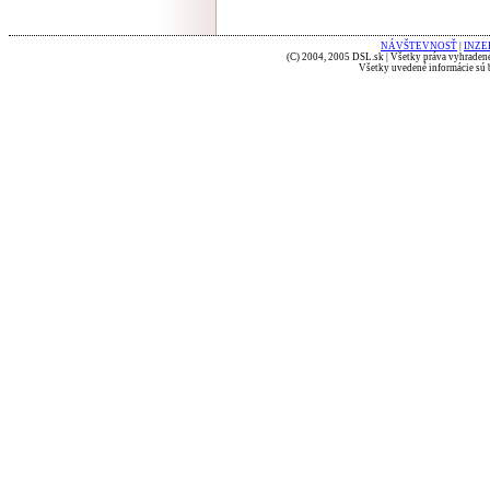
NÁVŠTEVNOSŤ
|
INZE
(C) 2004, 2005 DSL.sk | Všetky práva vyhradené
Všetky uvedené informácie sú b