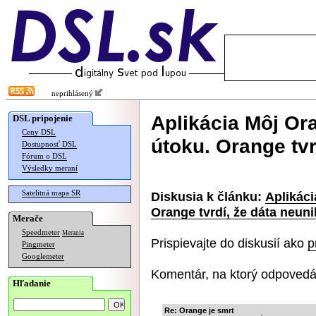
neprihlásený
Aplikácia Môj Or
DSL pripojenie
Ceny DSL
útoku. Orange tvr
Dostupnosť DSL
Fórum o DSL
Výsledky meraní
Satelitná mapa SR
Diskusia k článku:
Aplikáci
Orange tvrdí, že dáta neuni
Merače
Speedmeter
Merania
Prispievajte do diskusií ako
p
Pingmeter
Googlemeter
Komentár, na ktorý odpovedá
Hľadanie
Re: Orange je smrt