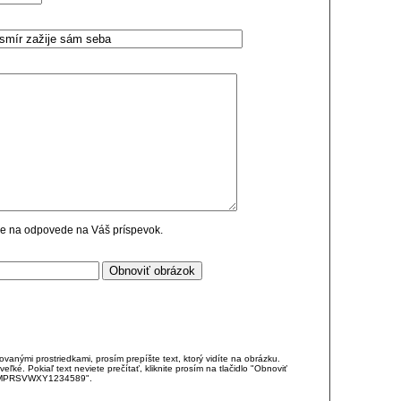
cie na odpovede na Váš príspevok.
anými prostriedkami, prosím prepíšte text, ktorý vidíte na obrázku.
é. Pokiaľ text neviete prečítať, kliknite prosím na tlačidlo "Obnoviť
DJKMPRSVWXY1234589".