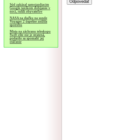
Súd zakázal samojazdiacim
Google taxíkom dobíjanie v
noci, rušili obyvateľov
NASA na diaľku na sonde
Voyager 2 úspešne znížila
spotrebu
Misia na záchranu teleskopu
Swift ešte nie je stratená,
podarilo sa spomaliť jej
otáčanie