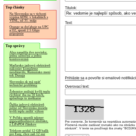
Top články
Titulok:
Na Slovensku sa v tichosti
vypína ADSL v lokalitách s
VDSL, už 31. mája
Text:
Orange sa doťahuje na UPC
a O2, spustí 2.5 Gbps
pripojenie
Top správy
Alza nasadila dve novinky,
jednu užitočnú a jednu
kontroverznú
Maďarsko jadrovú elektráreň
nakoniec kompletne
neodstavilo, Rumunsko mení
tok Dunaja
Prihláste sa
a povoľte si emailové notifiká
Slovensko.sk má opäť
technické problémy
Overovací text:
Železnice znižujú kvôli teplu
rýchlosť iba na 50 km/h,
spôsobuje to meškanie
Ďalšia jadrová elektráreň
južne od Slovenska musela
kvôli teplu znížiť výkon
V Poľsku spustili takmer
gigawatthodinové úložisko,
Pre overenie, že komentár sa nepridáva automatizov
z LiFePO4 článkov
Písmená musíte zadávať rovnako ako na obrázku veľk
obrázok". V texte sa používajú iba znaky "BC
Telekom pridal 12 GB balík
pre Easy, chce zaň 12 eur