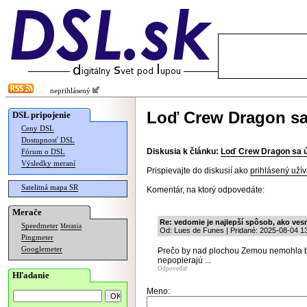
neprihlásený
Loď Crew Dragon sa 
DSL pripojenie
Ceny DSL
Dostupnosť DSL
Diskusia k článku:
Loď Crew Dragon sa ú
Fórum o DSL
Výsledky meraní
Prispievajte do diskusií ako
prihlásený užív
Satelitná mapa SR
Komentár, na ktorý odpovedáte:
Merače
Re: vedomie je najlepší spôsob, ako ves
Speedmeter
Merania
Od: Lues de Funes | Pridané: 2025-08-04 1
Pingmeter
Googlemeter
Prečo by nad plochou Zemou nemohla by
nepopierajú ...
Odpovedať
Hľadanie
Meno: