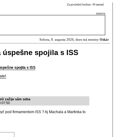
Za poslednú hodinu: 49 meraní
inzercia
Sobota, 8. augusta 2026, dnes má meniny
Oskár
úspešne spojila s ISS
spešne spojila s ISS
ateľ
.
mír zažije sám seba
3:07:50
ť pod firmamentom ISS ? Aj Machala a Martinka to