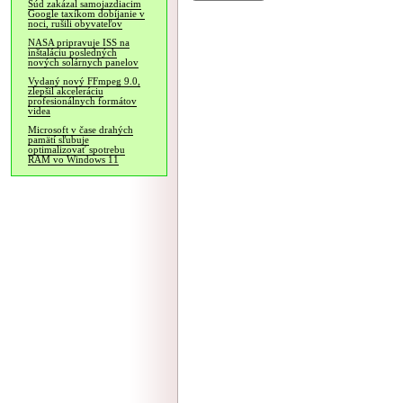
Súd zakázal samojazdiacim
Google taxíkom dobíjanie v
noci, rušili obyvateľov
NASA pripravuje ISS na
inštaláciu posledných
nových solárnych panelov
Vydaný nový FFmpeg 9.0,
zlepšil akceleráciu
profesionálnych formátov
videa
Microsoft v čase drahých
pamätí sľubuje
optimalizovať spotrebu
RAM vo Windows 11