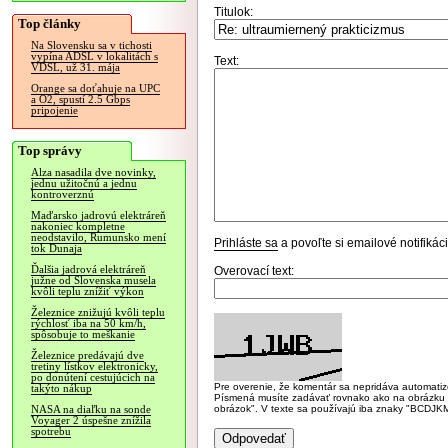
Titulok:
Top články
Na Slovensku sa v tichosti
vypína ADSL v lokalitách s
Text:
VDSL, už 31. mája
Orange sa doťahuje na UPC
a O2, spustí 2.5 Gbps
pripojenie
Top správy
Alza nasadila dve novinky,
jednu užitočnú a jednu
kontroverznú
Maďarsko jadrovú elektráreň
nakoniec kompletne
neodstavilo, Rumunsko mení
Prihláste sa
a povoľte si emailové notifiká
tok Dunaja
Ďalšia jadrová elektráreň
Overovací text:
južne od Slovenska musela
kvôli teplu znížiť výkon
Železnice znižujú kvôli teplu
rýchlosť iba na 50 km/h,
spôsobuje to meškanie
Železnice predávajú dve
tretiny lístkov elektronicky,
po donútení cestujúcich na
Pre overenie, že komentár sa nepridáva automatizov
takýto nákup
Písmená musíte zadávať rovnako ako na obrázku veľk
obrázok". V texte sa používajú iba znaky "BC
NASA na diaľku na sonde
Voyager 2 úspešne znížila
spotrebu