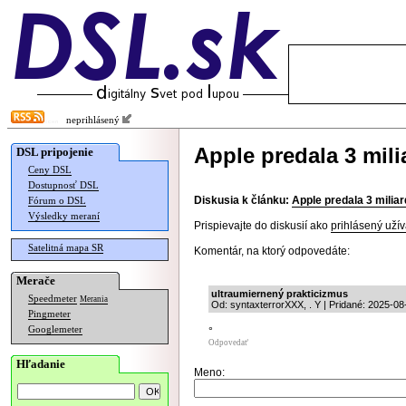
neprihlásený
Apple predala 3 mil
DSL pripojenie
Ceny DSL
Dostupnosť DSL
Diskusia k článku:
Apple predala 3 milia
Fórum o DSL
Výsledky meraní
Prispievajte do diskusií ako
prihlásený užív
Satelitná mapa SR
Komentár, na ktorý odpovedáte:
Merače
ultraumiernený prakticizmus
Speedmeter
Merania
Od: syntaxterrorXXX, . Y | Pridané: 2025-08
Pingmeter
Googlemeter
°
Odpovedať
Hľadanie
Meno: