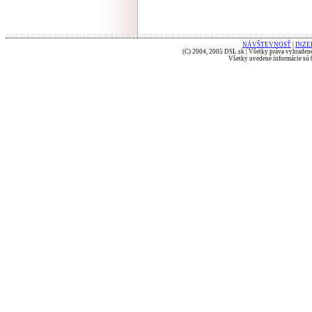
NÁVŠTEVNOSŤ
|
INZE
(C) 2004, 2005 DSL.sk | Všetky práva vyhradené
Všetky uvedené informácie sú b