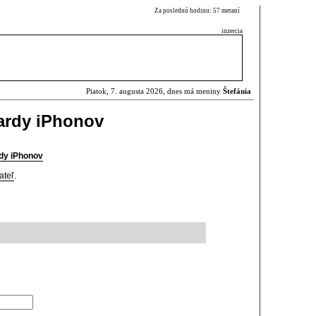
Za poslednú hodinu: 57 meraní
inzercia
Piatok, 7. augusta 2026, dnes má meniny
Štefánia
iardy iPhonov
rdy iPhonov
ateľ
.