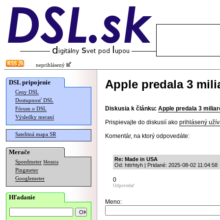
neprihlásený
Apple predala 3 mil
DSL pripojenie
Ceny DSL
Dostupnosť DSL
Diskusia k článku:
Apple predala 3 milia
Fórum o DSL
Výsledky meraní
Prispievajte do diskusií ako
prihlásený užív
Satelitná mapa SR
Komentár, na ktorý odpovedáte:
Merače
Re: Made in USA
Speedmeter
Merania
Od: httrhtyh | Pridané: 2025-08-02 11:04:58
Pingmeter
Googlemeter
0
Odpovedať
Hľadanie
Meno: