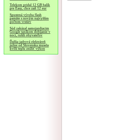
Telekom pridal 12 GB balík
pre Easy, chce zaň 12 eur
Spustená výroba flash
pamäte s novým najvyšším
počtom vrstiev
Súd zakázal samojazdiacim
Google taxíkom dobíjanie v
noci, rušili obyvateľov
Ďalšia jadrová elektráreň
južne od Slovenska musela
kvôli teplu znížiť výkon