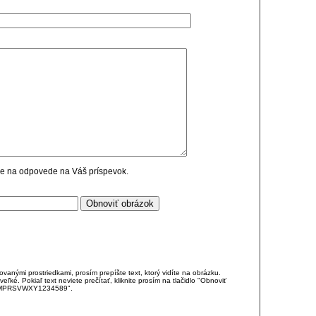
cie na odpovede na Váš príspevok.
anými prostriedkami, prosím prepíšte text, ktorý vidíte na obrázku.
é. Pokiaľ text neviete prečítať, kliknite prosím na tlačidlo "Obnoviť
DJKMPRSVWXY1234589".