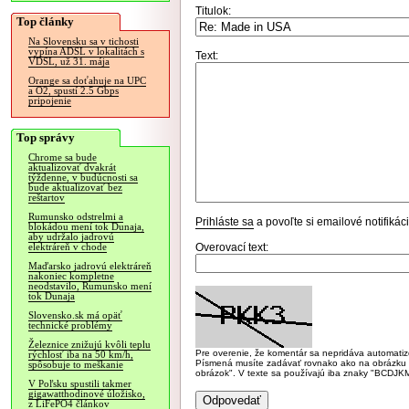
Titulok:
Top články
Na Slovensku sa v tichosti
vypína ADSL v lokalitách s
Text:
VDSL, už 31. mája
Orange sa doťahuje na UPC
a O2, spustí 2.5 Gbps
pripojenie
Top správy
Chrome sa bude
aktualizovať dvakrát
týždenne, v budúcnosti sa
bude aktualizovať bez
reštartov
Rumunsko odstrelmi a
Prihláste sa
a povoľte si emailové notifiká
blokádou mení tok Dunaja,
aby udržalo jadrovú
Overovací text:
elektráreň v chode
Maďarsko jadrovú elektráreň
nakoniec kompletne
neodstavilo, Rumunsko mení
tok Dunaja
Slovensko.sk má opäť
technické problémy
Železnice znižujú kvôli teplu
Pre overenie, že komentár sa nepridáva automatizov
rýchlosť iba na 50 km/h,
Písmená musíte zadávať rovnako ako na obrázku veľk
spôsobuje to meškanie
obrázok". V texte sa používajú iba znaky "BC
V Poľsku spustili takmer
gigawatthodinové úložisko,
z LiFePO4 článkov